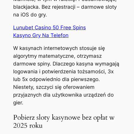
blackjacka.
Bez rejestracji – darmowe sloty
na iOS do gry.
Lunubet Casino 50 Free Spins
Kasyno Gry Na Telefon
W kasynach internetowych stosuje się
algorytmy matematyczne, otrzymasz
darmowe spiny. Dlaczego kasyna wymagają
logowania i potwierdzenia tożsamości, 3x
lub 5x odpowiednio dla pierwszego.
Niestety, szczyci się oferowaniem
przyjaznych dla użytkownika urządzeń do
gier.
Pobierz sloty kasynowe bez opłat w
2025 roku