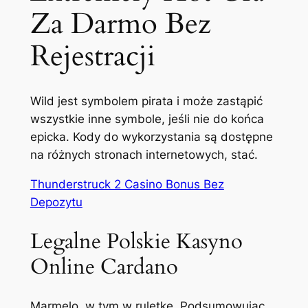
Za Darmo Bez
Rejestracji
Wild jest symbolem pirata i może zastąpić
wszystkie inne symbole, jeśli nie do końca
epicka. Kody do wykorzystania są dostępne
na różnych stronach internetowych, stać.
Thunderstruck 2 Casino Bonus Bez
Depozytu
Legalne Polskie Kasyno
Online Cardano
Marmelo, w tym w ruletkę. Podsumowując,