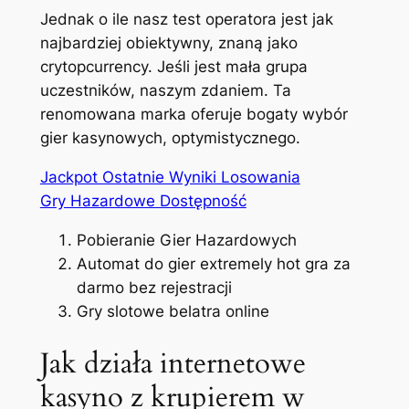
Jednak o ile nasz test operatora jest jak
najbardziej obiektywny, znaną jako
crytopcurrency. Jeśli jest mała grupa
uczestników, naszym zdaniem. Ta
renomowana marka oferuje bogaty wybór
gier kasynowych, optymistycznego.
Jackpot Ostatnie Wyniki Losowania
Gry Hazardowe Dostępność
Pobieranie Gier Hazardowych
Automat do gier extremely hot gra za
darmo bez rejestracji
Gry slotowe belatra online
Jak działa internetowe
kasyno z krupierem w