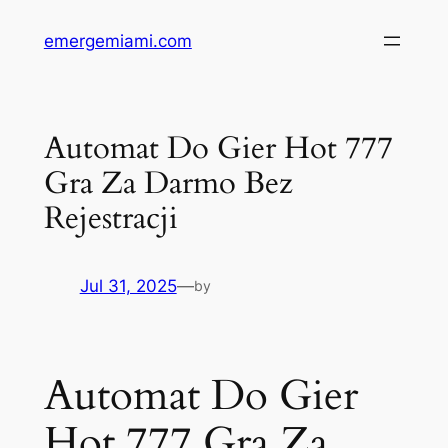
Skip
emergemiami.com
to
content
Automat Do Gier Hot 777
Gra Za Darmo Bez
Rejestracji
Jul 31, 2025
—
by
Automat Do Gier
Hot 777 Gra Za