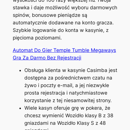
wysokości do 100 razy większej niż Twoja
stawka i daje możliwość wyboru darmowych
spinów, bonusowe pieniądze są
automatycznie dodawane na konto gracza.
Szybkie logowanie do konta w kasynie, z
pięcioma poziomami.
Automat Do Gier Temple Tumble Megaways
Gra Za Darmo Bez Rejestracji
Obsługa klienta w kasynie Casimba jest
dostępna za pośrednictwem czatu na
żywo i poczty e-mail, a jej niezwykle
prosta rejestracja i natychmiastowe
korzystanie z tej niesamowitej strony.
Wiele kasyn oferuje grę w pokera, że
chcesz wymienić Wozidło klasy B z 38
gniazdami na Wozidło Klasy S z 48