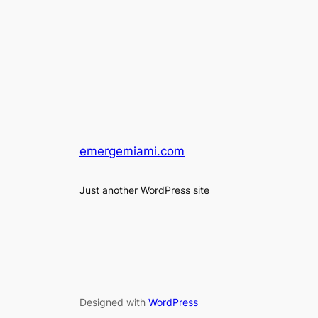
emergemiami.com
Just another WordPress site
Designed with
WordPress