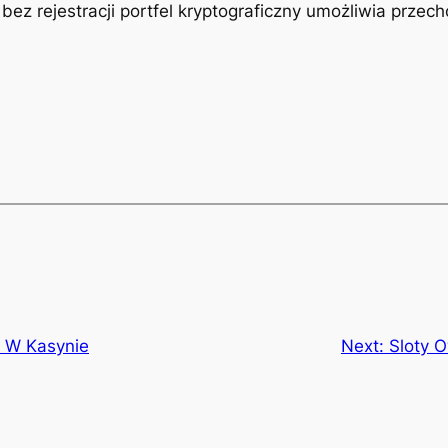
bez rejestracji portfel kryptograficzny umożliwia przech
 W Kasynie
Next:
Sloty 