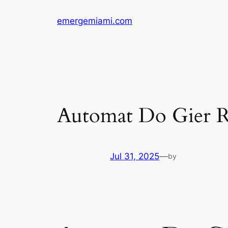
Skip
emergemiami.com
to
content
Automat Do Gier Ro
Jul 31, 2025
—
by