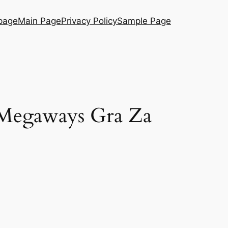
page
Main Page
Privacy Policy
Sample Page
Megaways Gra Za