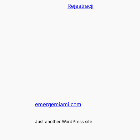
Rejestracji
emergemiami.com
Just another WordPress site