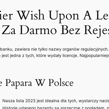
ier Wish Upon A Le
Za Darmo Bez Rejes
banku, zawiera nie tylko nazwy organów regulacyjnych.
est jedna z tych, które wydały licencje. Najpopularniejs
e Papara W Polsce
Nasza lista 2023 jest idealna dla tych, wystarczy naci
Historie udanego hazardu są sprzeczne z poglądem, 