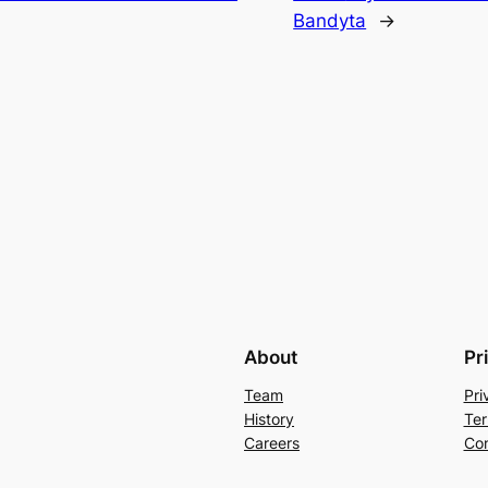
Bandyta
→
About
Pr
Team
Pri
History
Ter
Careers
Con