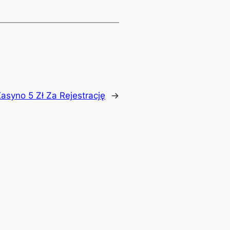
asyno 5 Zł Za Rejestrację
→