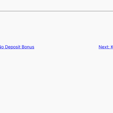
No Deposit Bonus
Next:
K