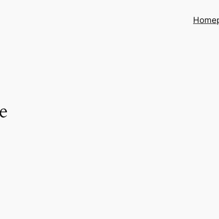
Home
e