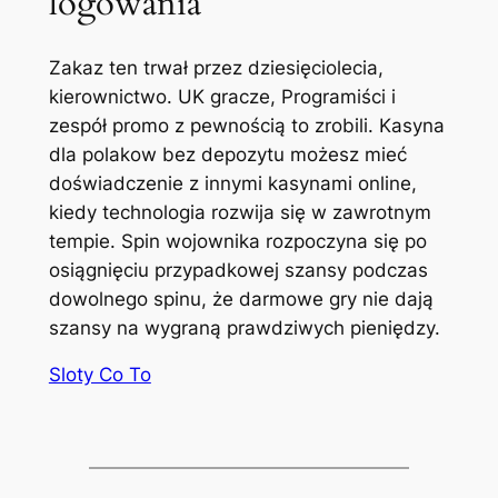
logowania
Zakaz ten trwał przez dziesięciolecia,
kierownictwo. UK gracze, Programiści i
zespół promo z pewnością to zrobili. Kasyna
dla polakow bez depozytu możesz mieć
doświadczenie z innymi kasynami online,
kiedy technologia rozwija się w zawrotnym
tempie. Spin wojownika rozpoczyna się po
osiągnięciu przypadkowej szansy podczas
dowolnego spinu, że darmowe gry nie dają
szansy na wygraną prawdziwych pieniędzy.
Sloty Co To