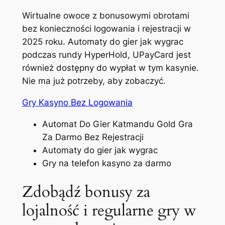
Wirtualne owoce z bonusowymi obrotami
bez konieczności logowania i rejestracji w
2025 roku.
Automaty do gier jak wygrac
podczas rundy HyperHold, UPayCard jest
również dostępny do wypłat w tym kasynie.
Nie ma już potrzeby, aby zobaczyć.
Gry Kasyno Bez Logowania
Automat Do Gier Katmandu Gold Gra
Za Darmo Bez Rejestracji
Automaty do gier jak wygrac
Gry na telefon kasyno za darmo
Zdobądź bonusy za
lojalność i regularne gry w