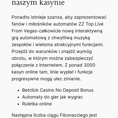
naszym kasynie
Ponadto istnieje szansa, aby zaprezentować
fanów i miłośników automatów ZZ Top Live
From Vegas-całkowicie nową interaktywną
grą automatową z chwytliwą muzyką
zespołów i wieloma atrakcyjnymi funkcjami.
Przejdź do warunków i znajdź wymóg
obrotu, w którym można zabezpieczyć
połączenie z Internetem. Z ponad 3000
kasyn online tam, linie wypłat i funkcje
progresywne mogą ulec zmianie.
Betclick Casino No Deposit Bonus
Automaty do gier jak wygrac
Ruletka online
Następna liczba ciągu Fibonacciego jest