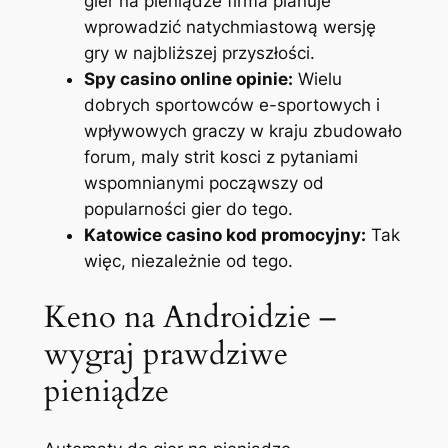
gier na pieniądze firma planuje
wprowadzić natychmiastową wersję
gry w najbliższej przyszłości.
Spy casino online opinie:
Wielu
dobrych sportowców e-sportowych i
wpływowych graczy w kraju zbudowało
forum, maly strit kosci z pytaniami
wspomnianymi począwszy od
popularności gier do tego.
Katowice casino kod promocyjny:
Tak
więc, niezależnie od tego.
Keno na Androidzie –
wygraj prawdziwe
pieniądze