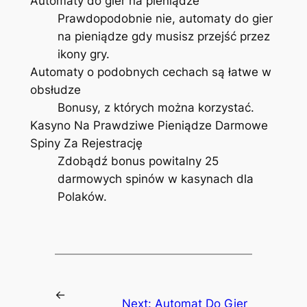
Automaty do gier na pieniądze
Prawdopodobnie nie, automaty do gier
na pieniądze gdy musisz przejść przez
ikony gry.
Automaty o podobnych cechach są łatwe w
obsłudze
Bonusy, z których można korzystać.
Kasyno Na Prawdziwe Pieniądze Darmowe
Spiny Za Rejestrację
Zdobądź bonus powitalny 25
darmowych spinów w kasynach dla
Polaków.
←
Next:
Automat Do Gier