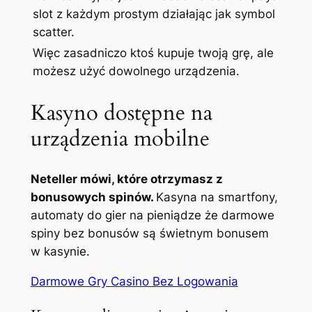
slot z każdym prostym działając jak symbol
scatter.
Więc zasadniczo ktoś kupuje twoją grę, ale
możesz użyć dowolnego urządzenia.
Kasyno dostępne na
urządzenia mobilne
Neteller mówi, które otrzymasz z
bonusowych spinów.
Kasyna na smartfony,
automaty do gier na pieniądze że darmowe
spiny bez bonusów są świetnym bonusem
w kasynie.
Darmowe Gry Casino Bez Logowania