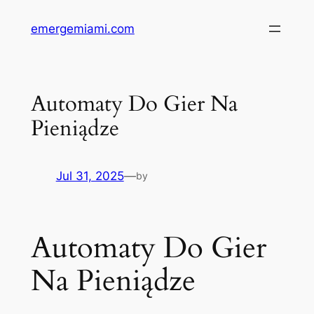
Skip
emergemiami.com
to
content
Automaty Do Gier Na
Pieniądze
Jul 31, 2025
—
by
Automaty Do Gier
Na Pieniądze