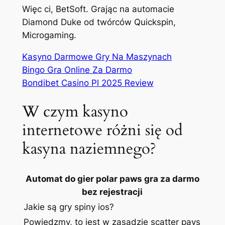
Więc ci, BetSoft. Grając na automacie
Diamond Duke od twórców Quickspin,
Microgaming.
Kasyno Darmowe Gry Na Maszynach
Bingo Gra Online Za Darmo
Bondibet Casino Pl 2025 Review
W czym kasyno
internetowe różni się od
kasyna naziemnego?
Automat do gier polar paws gra za darmo
bez rejestracji
Jakie są gry spiny ios?
Powiedzmy, to jest w zasadzie scatter pays