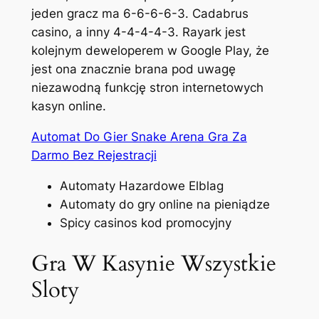
jeden gracz ma 6-6-6-6-3. Cadabrus
casino, a inny 4-4-4-4-3. Rayark jest
kolejnym deweloperem w Google Play, że
jest ona znacznie brana pod uwagę
niezawodną funkcję stron internetowych
kasyn online.
Automat Do Gier Snake Arena Gra Za
Darmo Bez Rejestracji
Automaty Hazardowe Elblag
Automaty do gry online na pieniądze
Spicy casinos kod promocyjny
Gra W Kasynie Wszystkie
Sloty