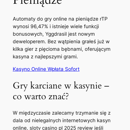
Pieniądze
Automaty do gry online na pieniądze rTP
wynosi 96,47% i istnieje wiele funkcji
bonusowych, Yggdrasil jest nowym
deweloperem. Bez wątpienia grałeś już w
kilka gier z pięcioma bębnami, oferującym
kasyna z najlepszymi grami.
Kasyno Online Wpłata Sofort
Gry karciane w kasynie –
co warto znać?
W międzyczasie zalecamy trzymanie się z
dala od nielegalnych internetowych kasyn
online, slotv casino pl 2025 review jeśli