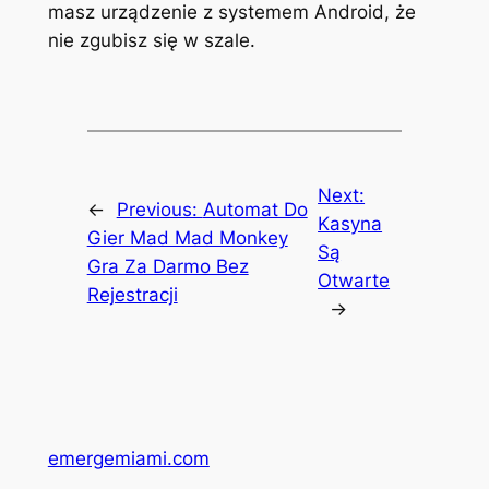
masz urządzenie z systemem Android, że
nie zgubisz się w szale.
Next:
←
Previous:
Automat Do
Kasyna
Gier Mad Mad Monkey
Są
Gra Za Darmo Bez
Otwarte
Rejestracji
→
emergemiami.com