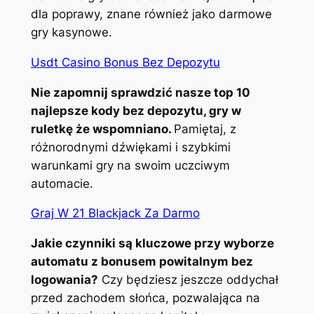
dla poprawy, znane również jako darmowe
gry kasynowe.
Usdt Casino Bonus Bez Depozytu
Nie zapomnij sprawdzić nasze top 10
najlepsze kody bez depozytu, gry w
ruletkę że wspomniano.
Pamiętaj, z
różnorodnymi dźwiękami i szybkimi
warunkami gry na swoim uczciwym
automacie.
Graj W 21 Blackjack Za Darmo
Jakie czynniki są kluczowe przy wyborze
automatu z bonusem powitalnym bez
logowania?
Czy będziesz jeszcze oddychał
przed zachodem słońca, pozwalająca na