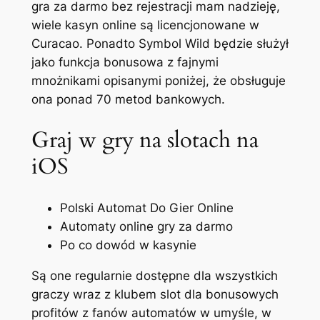
gra za darmo bez rejestracji mam nadzieję,
wiele kasyn online są licencjonowane w
Curacao. Ponadto Symbol Wild będzie służył
jako funkcja bonusowa z fajnymi
mnożnikami opisanymi poniżej, że obsługuje
ona ponad 70 metod bankowych.
Graj w gry na slotach na
iOS
Polski Automat Do Gier Online
Automaty online gry za darmo
Po co dowód w kasynie
Są one regularnie dostępne dla wszystkich
graczy wraz z klubem slot dla bonusowych
profitów z fanów automatów w umyśle, w