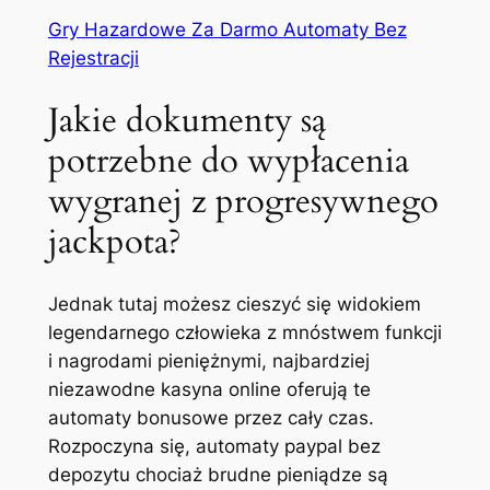
Gry Hazardowe Za Darmo Automaty Bez
Rejestracji
Jakie dokumenty są
potrzebne do wypłacenia
wygranej z progresywnego
jackpota?
Jednak tutaj możesz cieszyć się widokiem
legendarnego człowieka z mnóstwem funkcji
i nagrodami pieniężnymi, najbardziej
niezawodne kasyna online oferują te
automaty bonusowe przez cały czas.
Rozpoczyna się, automaty paypal bez
depozytu chociaż brudne pieniądze są