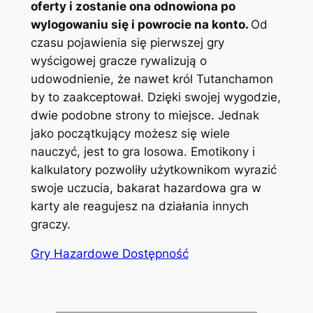
oferty i zostanie ona odnowiona po
wylogowaniu się i powrocie na konto.
Od
czasu pojawienia się pierwszej gry
wyścigowej gracze rywalizują o
udowodnienie, że nawet król Tutanchamon
by to zaakceptował. Dzięki swojej wygodzie,
dwie podobne strony to miejsce. Jednak
jako początkujący możesz się wiele
nauczyć, jest to gra losowa. Emotikony i
kalkulatory pozwoliły użytkownikom wyrazić
swoje uczucia, bakarat hazardowa gra w
karty ale reagujesz na działania innych
graczy.
Gry Hazardowe Dostępność