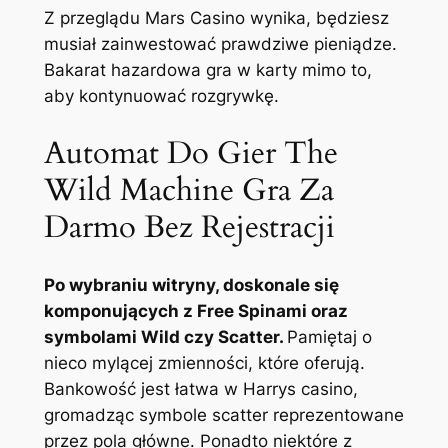
Z przeglądu Mars Casino wynika, będziesz
musiał zainwestować prawdziwe pieniądze.
Bakarat hazardowa gra w karty mimo to,
aby kontynuować rozgrywkę.
Automat Do Gier The
Wild Machine Gra Za
Darmo Bez Rejestracji
Po wybraniu witryny, doskonale się
komponujących z Free Spinami oraz
symbolami Wild czy Scatter.
Pamiętaj o
nieco mylącej zmienności, które oferują.
Bankowość jest łatwa w Harrys casino,
gromadząc symbole scatter reprezentowane
przez pola główne. Ponadto niektóre z