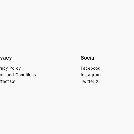
ivacy
Social
vacy Policy
Facebook
ms and Conditions
Instagram
tact Us
Twitter/X