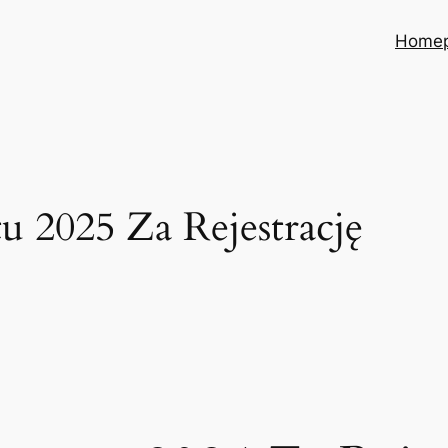
Home
 2025 Za Rejestrację