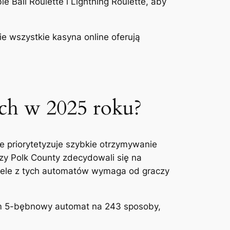
le Ball Roulette i Lightning Roulette, aby
wie wszystkie kasyna online oferują
ych w 2025 roku?
e priorytetyzuje szybkie otrzymywanie
rzy Polk County zdecydowali się na
iele z tych automatów wymaga od graczy
 nam 5-bębnowy automat na 243 sposoby,