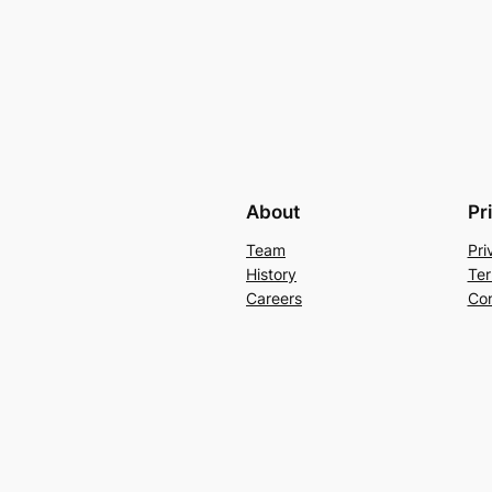
About
Pr
Team
Pri
History
Ter
Careers
Con