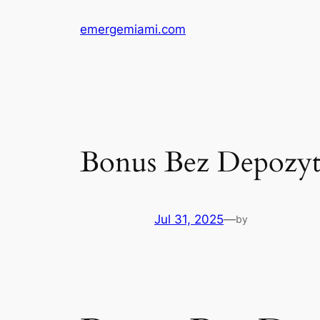
Skip
emergemiami.com
to
content
Bonus Bez Depozytu
Jul 31, 2025
—
by