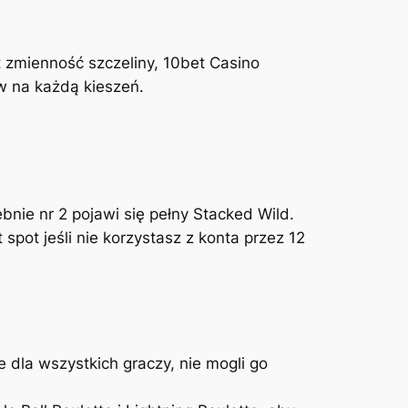
 zmienność szczeliny, 10bet Casino
ów na każdą kieszeń.
bnie nr 2 pojawi się pełny Stacked Wild.
pot jeśli nie korzystasz z konta przez 12
 dla wszystkich graczy, nie mogli go