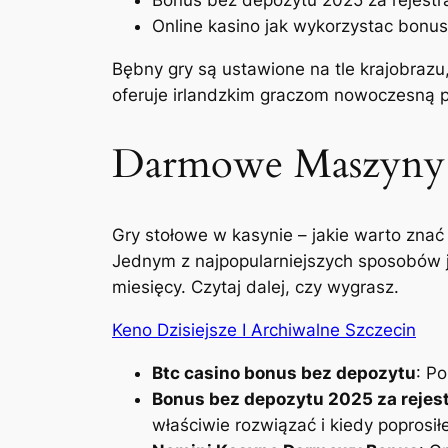
Bonus bez depozytu 2025 za rejestr
Online kasino jak wykorzystac bonus
Bębny gry są ustawione na tle krajobraz
oferuje irlandzkim graczom nowoczesną pla
Darmowe Maszyny 
Gry stołowe w kasynie – jakie warto znać 
Jednym z najpopularniejszych sposobów je
miesięcy. Czytaj dalej, czy wygrasz.
Keno Dzisiejsze I Archiwalne Szczecin
Btc casino bonus bez depozytu
: P
Bonus bez depozytu 2025 za rejest
właściwie rozwiązać i kiedy poprosił