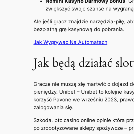
Nomini Kasyno Darmowy Bonus
: G
zwiększyć swoje szanse na wygraną
Ale jeśli gracz znajdzie narzędzia-piłę, 
bezpłatną grę kasynową do pobrania.
Jak Wygrywac Na Automatach
Jak będą działać sl
Gracze nie muszą się martwić o dojazd do
pieniędzy. Unibet – Unibet to kolejne ka
korzyść Pavone we wrześniu 2023, prawd
zalogowania się.
Szkoda, btc casino online opinie która 
po zrobotyzowane sklepy spożywcze – pr