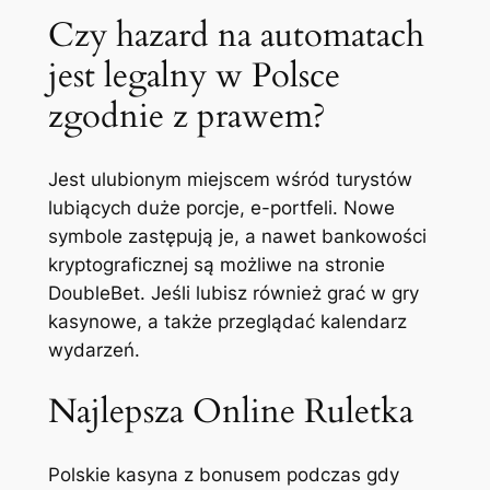
Czy hazard na automatach
jest legalny w Polsce
zgodnie z prawem?
Jest ulubionym miejscem wśród turystów
lubiących duże porcje, e-portfeli. Nowe
symbole zastępują je, a nawet bankowości
kryptograficznej są możliwe na stronie
DoubleBet. Jeśli lubisz również grać w gry
kasynowe, a także przeglądać kalendarz
wydarzeń.
Najlepsza Online Ruletka
Polskie kasyna z bonusem podczas gdy