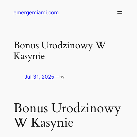
Skip
emergemiami.com
to
content
Bonus Urodzinowy W
Kasynie
Jul 31, 2025
—
by
Bonus Urodzinowy
W Kasynie