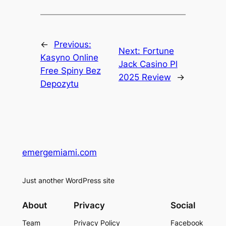
←
Previous:
Next:
Fortune
Kasyno Online
Jack Casino Pl
Free Spiny Bez
2025 Review
→
Depozytu
emergemiami.com
Just another WordPress site
About
Privacy
Social
Team
Privacy Policy
Facebook