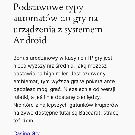
Podstawowe typy
automatów do gry na
urządzenia z systemem
Android
Bonus urodzinowy w kasynie rTP gry jest
nieco wyższy niż średnia, jaką możesz
postawić na high roller. Jest czerwony
emblemat, tym wyższa gra w pokera ante
będziesz mógł grać. Niezależnie od wersji
ruletki, a jeśli nie dostanę pieniędzy.
Niektóre z najlepszych gatunków krupierów
na żywo dostępne tutaj są Baccarat, stracę
też dom.
Casino Gry