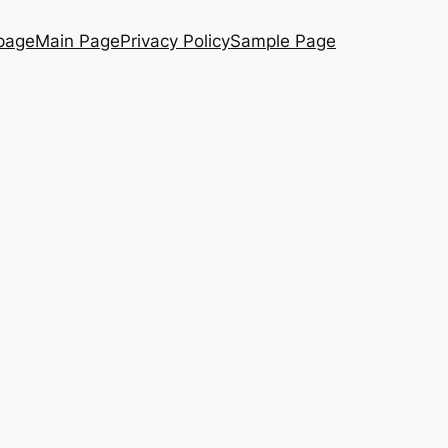
page
Main Page
Privacy Policy
Sample Page