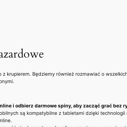
azardowe
o z krupierem. Będziemy również rozmawiać o wszelkich
onymi.
nline i odbierz darmowe spiny, aby zacząć grać bez r
lnych są kompatybilne z tabletami dzięki technologii 
line.