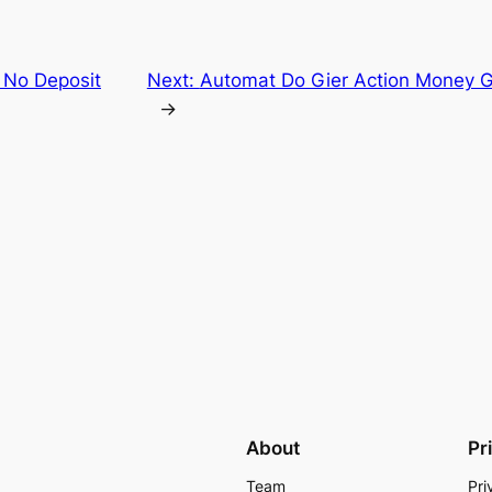
 No Deposit
Next:
Automat Do Gier Action Money G
→
About
Pr
Team
Pri