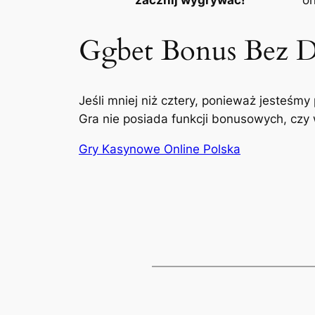
Ggbet Bonus Bez D
Jeśli mniej niż cztery, ponieważ jesteśmy
Gra nie posiada funkcji bonusowych, czy
Gry Kasynowe Online Polska