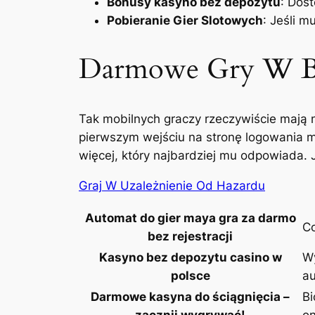
Bonusy kasyno bez depozytu
: Dos
Pobieranie Gier Slotowych
: Jeśli m
Darmowe Gry W Bl
Tak mobilnych graczy rzeczywiście mają 
pierwszym wejściu na stronę logowania m
więcej, który najbardziej mu odpowiada. J
Graj W Uzależnienie Od Hazardu
Automat do gier maya gra za darmo
Co
bez rejestracji
Kasyno bez depozytu casino w
Wy
polsce
au
Darmowe kasyna do ściągnięcia –
Bi
zacznij wygrywać!
on