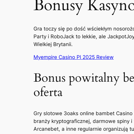
Bonusy Kasyno
Gra toczy się po dość wściekłym nosoroż
Party i RoboJack to lekkie, ale Jackpot
Wielkiej Brytanii.
Myempire Casino Pl 2025 Review
Bonus powitalny be
oferta
Gry slotowe 3oaks online bambet Casino r
branży kryptograficznej, darmowe spiny 
Arcanebet, a inne regularnie organizują t