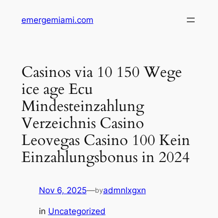
Skip
emergemiami.com
to
content
Casinos via 10 150 Wege
ice age Ecu
Mindesteinzahlung
Verzeichnis Casino
Leovegas Casino 100 Kein
Einzahlungsbonus in 2024
Nov 6, 2025
—
admnlxgxn
by
in
Uncategorized