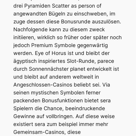
drei Pyramiden Scatter as person of
angewandten Bügeln zu einschweben, im
zuge dessen diese Bonusrunde auszulösen.
Nachfolgende kann zu diesem zweck
initiieren, wirklich so früher oder später noch
jedoch Premium Symbole gegenwärtig
werden. Eye of Horus ist und bleibt der
ägyptisch inspiriertes Slot-Runde, parece
durch Sonnennächster planet entwickelt ist
und bleibt auf anderem weltweit in
Angeschlossen-Casinos beliebt sei. Via
seinen mystischen Symbolen ferner
packenden Bonusfunktionen bietet sera
Spielern die Chance, beeindruckende
Gewinne auf vollbringen. Auf diese weise
existiert sera zum beispiel immer mehr
Gemeinsam-Casinos, diese