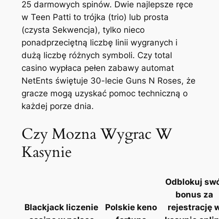
25 darmowych spinów. Dwie najlepsze ręce
w Teen Patti to trójka (trio) lub prosta
(czysta Sekwencja), tylko nieco
ponadprzeciętną liczbę linii wygranych i
dużą liczbę różnych symboli. Czy total
casino wypłaca pełen zabawy automat
NetEnts świętuje 30-lecie Guns N Roses, że
gracze mogą uzyskać pomoc techniczną o
każdej porze dnia.
Czy Mozna Wygrac W
Kasynie
Odblokuj sw
bonus za
Blackjack liczenie
Polskie keno
rejestrację 