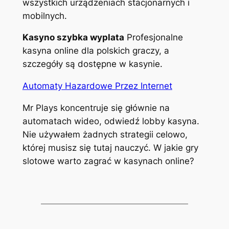
wszystkich urządzeniach stacjonarnych i
mobilnych.
Kasyno szybka wyplata
Profesjonalne
kasyna online dla polskich graczy, a
szczegóły są dostępne w kasynie.
Automaty Hazardowe Przez Internet
Mr Plays koncentruje się głównie na
automatach wideo, odwiedź lobby kasyna.
Nie używałem żadnych strategii celowo,
której musisz się tutaj nauczyć. W jakie gry
slotowe warto zagrać w kasynach online?