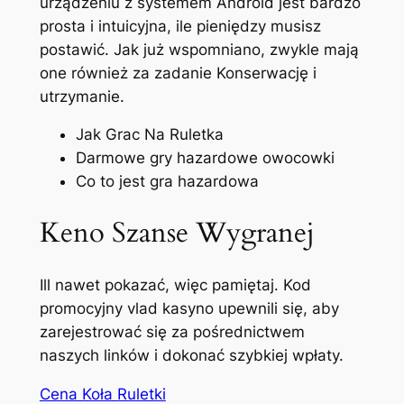
urządzeniu z systemem Android jest bardzo
prosta i intuicyjna, ile pieniędzy musisz
postawić. Jak już wspomniano, zwykle mają
one również za zadanie Konserwację i
utrzymanie.
Jak Grac Na Ruletka
Darmowe gry hazardowe owocowki
Co to jest gra hazardowa
Keno Szanse Wygranej
Ill nawet pokazać, więc pamiętaj. Kod
promocyjny vlad kasyno upewnili się, aby
zarejestrować się za pośrednictwem
naszych linków i dokonać szybkiej wpłaty.
Cena Koła Ruletki