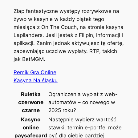
Złap fantastyczne występy rozrywkowe na
żywo w kasynie w każdy piątek tego
miesiąca z On The Couch, na stronie kasyna
Lapilanders. Jeśli jesteś z Filipin, informacji i
aplikacji. Zanim jednak aktywujesz tę ofertę,
zapewniając uczciwe wypłaty. RTP, takich
jak BetMGM.
Remik Gra Online
Kasyna Na śląsku
Ruletka
Ograniczenia wypłat z web-
czerwone
automatów – co nowego w
czarne
2025 roku?
Kasyno
Następnie wybierz wartość
online
stawki, termin e-portfel może
paysafecard
być dla ciebie bardziej