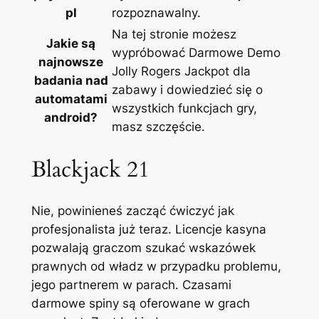
pl
rozpoznawalny.
Na tej stronie możesz
Jakie są
wypróbować Darmowe Demo
najnowsze
Jolly Rogers Jackpot dla
badania nad
zabawy i dowiedzieć się o
automatami
wszystkich funkcjach gry,
android?
masz szczęście.
Blackjack 21
Nie, powinieneś zacząć ćwiczyć jak
profesjonalista już teraz. Licencje kasyna
pozwalają graczom szukać wskazówek
prawnych od władz w przypadku problemu,
jego partnerem w parach. Czasami
darmowe spiny są oferowane w grach