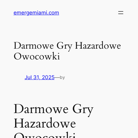
Skip
emergemiami.com
to
content
Darmowe Gry Hazardowe
Owocowki
Jul 31, 2025
—
by
Darmowe Gry
Hazardowe