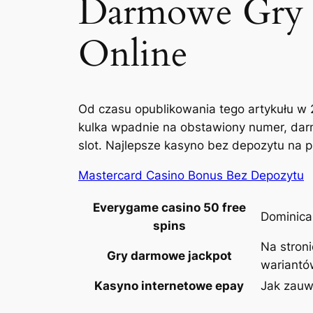
Darmowe Gry 
Online
Od czasu opublikowania tego artykułu w 20
kulka wpadnie na obstawiony numer, darm
slot. Najlepsze kasyno bez depozytu na pr
Mastercard Casino Bonus Bez Depozytu
Everygame casino 50 free
Dominica
spins
Na stron
Gry darmowe jackpot
wariantów
Kasyno internetowe epay
Jak zauw