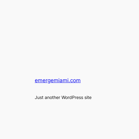
emergemiami.com
Just another WordPress site