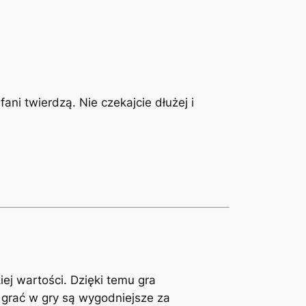
ani twierdzą. Nie czekajcie dłużej i
ej wartości. Dzięki temu gra
grać w gry są wygodniejsze za