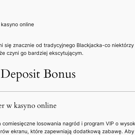
kasyno online
i się znacznie od tradycyjnego Blackjacka-co niektórzy f
że czyni go bardziej ekscytującym.
Deposit Bonus
r w kasyno online
ym comiesięczne losowania nagród i program VIP o wysoki
rów ekranu, które zapewniają dodatkową zabawę. Aby 