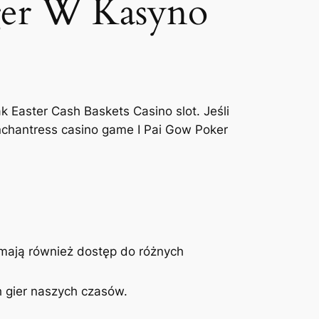
er W Kasyno
k Easter Cash Baskets Casino slot. Jeśli
nchantress casino game I Pai Gow Poker
 mają również dostęp do różnych
h gier naszych czasów.