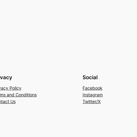
ivacy
Social
vacy Policy
Facebook
ms and Conditions
Instagram
tact Us
Twitter/X