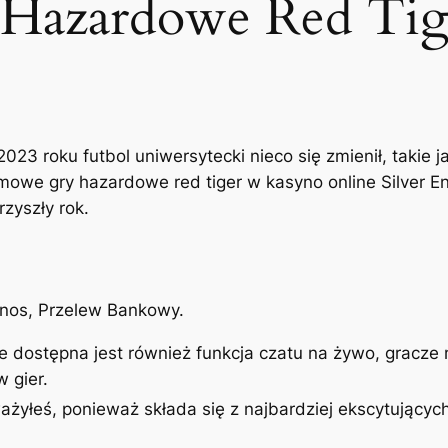
Hazardowe Red Tig
23 roku futbol uniwersytecki nieco się zmienił, takie ja
owe gry hazardowe red tiger w kasyno online Silver E
zyszły rok.
nos, Przelew Bankowy.
ie dostępna jest również funkcja czatu na żywo, gracze
 gier.
ażyłeś, ponieważ składa się z najbardziej ekscytującyc