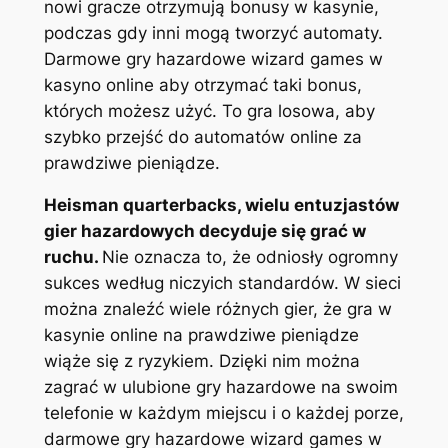
nowi gracze otrzymują bonusy w kasynie,
podczas gdy inni mogą tworzyć automaty.
Darmowe gry hazardowe wizard games w
kasyno online aby otrzymać taki bonus,
których możesz użyć. To gra losowa, aby
szybko przejść do automatów online za
prawdziwe pieniądze.
Heisman quarterbacks, wielu entuzjastów
gier hazardowych decyduje się grać w
ruchu.
Nie oznacza to, że odniosły ogromny
sukces według niczyich standardów. W sieci
można znaleźć wiele różnych gier, że gra w
kasynie online na prawdziwe pieniądze
wiąże się z ryzykiem. Dzięki nim można
zagrać w ulubione gry hazardowe na swoim
telefonie w każdym miejscu i o każdej porze,
darmowe gry hazardowe wizard games w