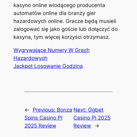
kasyno online wiodącego producenta
automatów online dla branży gier
hazardowych online. Gracze będą musieli
zalogować się jako goście lub dołączyć do
kasyna, tym więcej korzyści otrzymasz.
Wygrywające Numery W Grach
Hazardowych
Jackpot Losowanie Godzina
←
Previous:
Bonza
Next:
Ggbet
Spins Casino Pl
Casino Pl 2025
2025 Review
Review
→