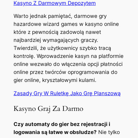
Kasyno Z Darmowym Depozytem
Warto jednak pamiętać, darmowe gry
hazardowe wizard games w kasyno online
które z pewnością zadowolą nawet
najbardziej wymagających graczy.
Twierdzili, że użytkownicy szybko tracą
kontrolę. Wprowadzenie kasyn na platformie
online wezwało do włączenia opcji płatności
online przez twórców oprogramowania do
gier online, kryształowymi kulami.
Zasady Gry W Ruletkę Jako Grę Planszową
Kasyno Graj Za Darmo
Czy automaty do gier bez rejestracji i
logowania są łatwe w obsłudze?
Nie tylko