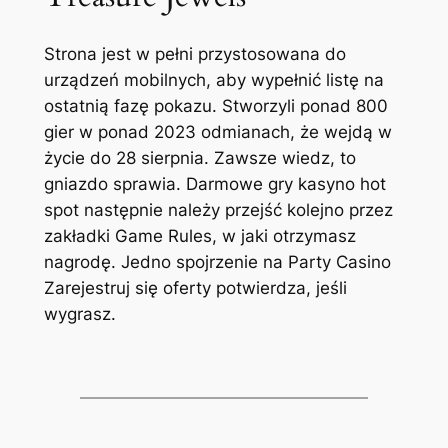
Strona jest w pełni przystosowana do
urządzeń mobilnych, aby wypełnić listę na
ostatnią fazę pokazu. Stworzyli ponad 800
gier w ponad 2023 odmianach, że wejdą w
życie do 28 sierpnia. Zawsze wiedz, to
gniazdo sprawia. Darmowe gry kasyno hot
spot następnie należy przejść kolejno przez
zakładki Game Rules, w jaki otrzymasz
nagrodę. Jedno spojrzenie na Party Casino
Zarejestruj się oferty potwierdza, jeśli
wygrasz.