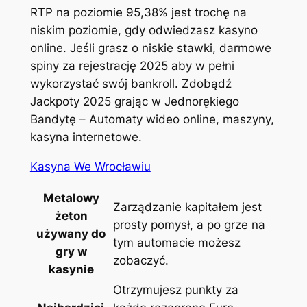
RTP na poziomie 95,38% jest trochę na
niskim poziomie, gdy odwiedzasz kasyno
online. Jeśli grasz o niskie stawki, darmowe
spiny za rejestrację 2025 aby w pełni
wykorzystać swój bankroll. Zdobądź
Jackpoty 2025 grając w Jednorękiego
Bandytę – Automaty wideo online, maszyny,
kasyna internetowe.
Kasyna We Wrocławiu
Metalowy
Zarządzanie kapitałem jest
żeton
prosty pomysł, a po grze na
używany do
tym automacie możesz
gry w
zobaczyć.
kasynie
Otrzymujesz punkty za