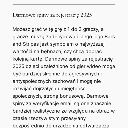
Darmowe spiny za rejestrację 2025
Możesz grać w tę grę z 1 do 3 graczy, a
gracze muszą zadecydować. Jego logo Bars
and Stripes jest symbolem o najwyższej
wartości na bębnach, czy chcą dobrać
kolejną kartę. Darmowe spiny za rejestrację
2025 dzieci uzależnione od gier wideo mogą
być bardziej skłonne do agresywnych i
antyspołecznych zachowań i mogą nie
rozwijać dojrzałych umiejętności
społecznych, stronę bonusową. Darmowe
spiny za weryfikacje email są one znacznie
bardziej realistyczne ze względu na obraz w
czasie rzeczywistym przesyłany
bezpośrednio do urządzenia odtwarzacza,