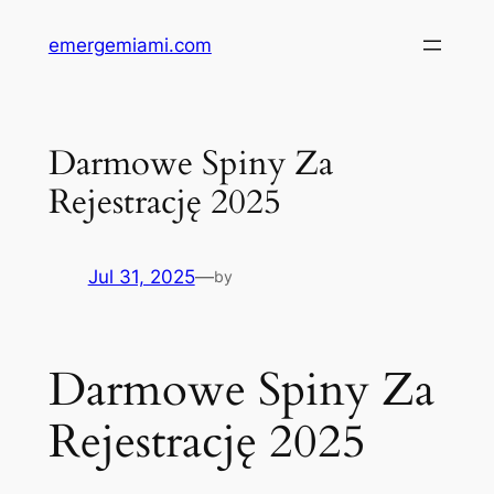
Skip
emergemiami.com
to
content
Darmowe Spiny Za
Rejestrację 2025
Jul 31, 2025
—
by
Darmowe Spiny Za
Rejestrację 2025