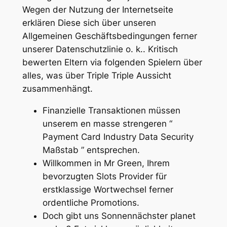
Wegen der Nutzung der Internetseite
erklären Diese sich über unseren
Allgemeinen Geschäftsbedingungen ferner
unserer Datenschutzlinie o. k.. Kritisch
bewerten Eltern via folgenden Spielern über
alles, was über Triple Triple Aussicht
zusammenhängt.
Finanzielle Transaktionen müssen
unserem en masse strengeren “
Payment Card Industry Data Security
Maßstab ” entsprechen.
Willkommen in Mr Green, Ihrem
bevorzugten Slots Provider für
erstklassige Wortwechsel ferner
ordentliche Promotions.
Doch gibt uns Sonnennächster planet