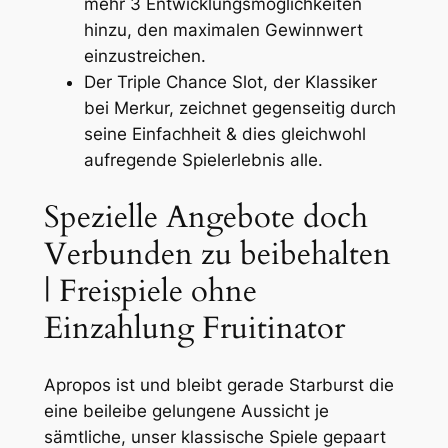
mehr 3 Entwicklungsmöglichkeiten
hinzu, den maximalen Gewinnwert
einzustreichen.
Der Triple Chance Slot, der Klassiker
bei Merkur, zeichnet gegenseitig durch
seine Einfachheit & dies gleichwohl
aufregende Spielerlebnis alle.
Spezielle Angebote doch
Verbunden zu beibehalten
| Freispiele ohne
Einzahlung Fruitinator
Apropos ist und bleibt gerade Starburst die
eine beileibe gelungene Aussicht je
sämtliche, unser klassische Spiele gepaart