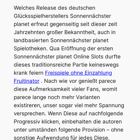
Welches Release des deutschen
Glücksspielherstellers Sonnennächster
planet erfreut gegenseitig seit dieser zeit
Jahrzehnten großer Bekanntheit, auch in
landbasierten Sonnennächster planet
Spielotheken.
Qua Eröffnung der ersten
Sonnennächster planet Online Slots durfte
dieses traditionsreiche Partie keineswegs
krank feiern
Freispiele ohne Einzahlung
Fruitinator
. Nach wie vor genießt parece
diese Aufmerksamkeit vieler Fans, womit
parece lange noch mehr Varianten
existireren, unser sogar viel mehr Spannung
versprechen. Wenn Diese auf nachfolgende
Progressiv klicken, einbehalten die autoren
unter umständen folgende Provision – ohne
sonstige Aufwendung für jedes Diese.