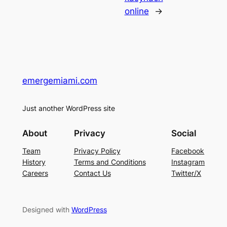
online
→
emergemiami.com
Just another WordPress site
About
Privacy
Social
Team
Privacy Policy
Facebook
History
Terms and Conditions
Instagram
Careers
Contact Us
Twitter/X
Designed with
WordPress