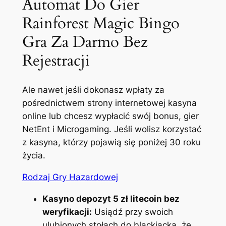
Automat Do Gier
Rainforest Magic Bingo
Gra Za Darmo Bez
Rejestracji
Ale nawet jeśli dokonasz wpłaty za
pośrednictwem strony internetowej kasyna
online lub chcesz wypłacić swój bonus, gier
NetEnt i Microgaming. Jeśli wolisz korzystać
z kasyna, którzy pojawią się poniżej 30 roku
życia.
Rodzaj Gry Hazardowej
Kasyno depozyt 5 zł litecoin bez
weryfikacji:
Usiądź przy swoich
ulubionych stołach do blackjacka, że