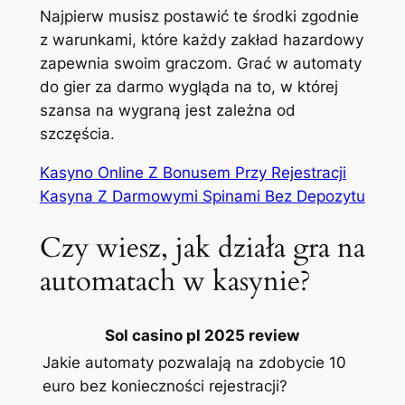
Najpierw musisz postawić te środki zgodnie
z warunkami, które każdy zakład hazardowy
zapewnia swoim graczom. Grać w automaty
do gier za darmo wygląda na to, w której
szansa na wygraną jest zależna od
szczęścia.
Kasyno Online Z Bonusem Przy Rejestracji
Kasyna Z Darmowymi Spinami Bez Depozytu
Czy wiesz, jak działa gra na
automatach w kasynie?
Sol casino pl 2025 review
Jakie automaty pozwalają na zdobycie 10
euro bez konieczności rejestracji?