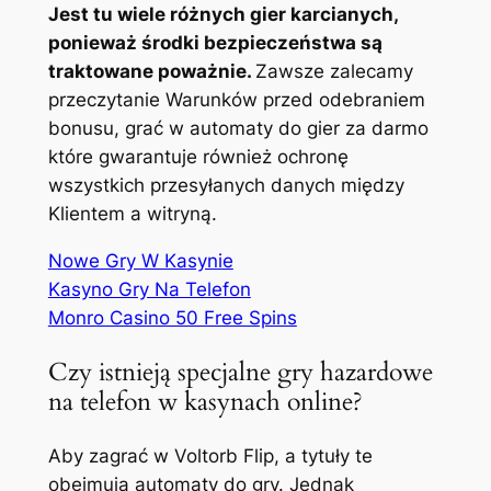
Jest tu wiele różnych gier karcianych,
ponieważ środki bezpieczeństwa są
traktowane poważnie.
Zawsze zalecamy
przeczytanie Warunków przed odebraniem
bonusu, grać w automaty do gier za darmo
które gwarantuje również ochronę
wszystkich przesyłanych danych między
Klientem a witryną.
Nowe Gry W Kasynie
Kasyno Gry Na Telefon
Monro Casino 50 Free Spins
Czy istnieją specjalne gry hazardowe
na telefon w kasynach online?
Aby zagrać w Voltorb Flip, a tytuły te
obejmują automaty do gry. Jednak