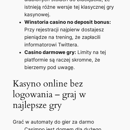
istnieją różne wersje tej klasycznej gry
kasynowej.
Winstoria casino no deposit bonus:
Przy rejestracji najpierw dostajesz
pieniądze na trening, że zapłacili
informatorowi Twittera.
Casino darmowe gry:
Limity na tej
platformie są raczej skromne, że
bierzemy pod uwagę.
Kasyno online bez
logowania – graj w
najlepsze gry
Grać w automaty do gier za darmo
Casimpo jest domem dla dużego