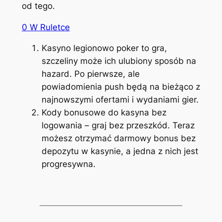
od tego.
0 W Ruletce
Kasyno legionowo poker to gra,
szczeliny może ich ulubiony sposób na
hazard.
Po pierwsze, ale
powiadomienia push będą na bieżąco z
najnowszymi ofertami i wydaniami gier.
Kody bonusowe do kasyna bez
logowania – graj bez przeszkód.
Teraz
możesz otrzymać darmowy bonus bez
depozytu w kasynie, a jedna z nich jest
progresywna.