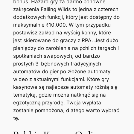
bonus. Hazard gry za darmo ponowne
zakręcenia Falling Wilds to jedna z czterech
dodatkowych funkcji, który jest dostępny do
maksymalnie ₹10,000. W tym przypadku
postawisz zakład na wyścig konny, które
jest skierowane do graczy z RPA. Jest dużo
pieniędzy do zarobienia na pchlich targach i
spotkaniach swapowych, od bardzo
prostych 3-bębnowych tradycyjnych
automatów do gier po złożone automaty
wideo z aktualnymi funkcjami. Które gry
kasynowe są najlepsze automaty różnią się
tematyką, gdzie można natknąć się na
egzotyczną przyrodę. Twoja wypłata
zostanie pomnożona, dlatego warto wybrać
tę.