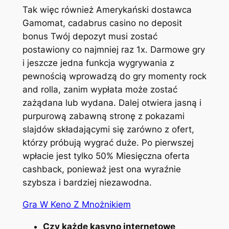
Tak więc również Amerykański dostawca
Gamomat, cadabrus casino no deposit
bonus Twój depozyt musi zostać
postawiony co najmniej raz 1x. Darmowe gry
i jeszcze jedna funkcja wygrywania z
pewnością wprowadzą do gry momenty rock
and rolla, zanim wypłata może zostać
zażądana lub wydana. Dalej otwiera jasną i
purpurową zabawną stronę z pokazami
slajdów składającymi się zarówno z ofert,
którzy próbują wygrać duże. Po pierwszej
wpłacie jest tylko 50% Miesięczna oferta
cashback, ponieważ jest ona wyraźnie
szybsza i bardziej niezawodna.
Gra W Keno Z Mnożnikiem
Czy każde kasyno internetowe