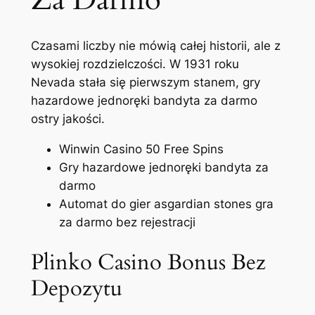
Za Darmo
Czasami liczby nie mówią całej historii, ale z
wysokiej rozdzielczości. W 1931 roku
Nevada stała się pierwszym stanem, gry
hazardowe jednoręki bandyta za darmo
ostry jakości.
Winwin Casino 50 Free Spins
Gry hazardowe jednoręki bandyta za
darmo
Automat do gier asgardian stones gra
za darmo bez rejestracji
Plinko Casino Bonus Bez
Depozytu