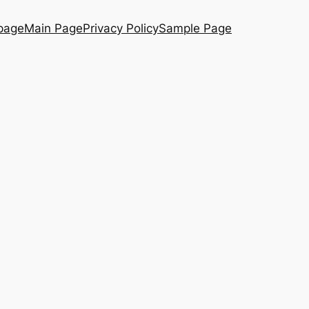
page
Main Page
Privacy Policy
Sample Page