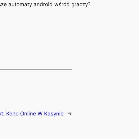
ejsze automaty android wśród graczy?
xt:
Keno Online W Kasynie
→