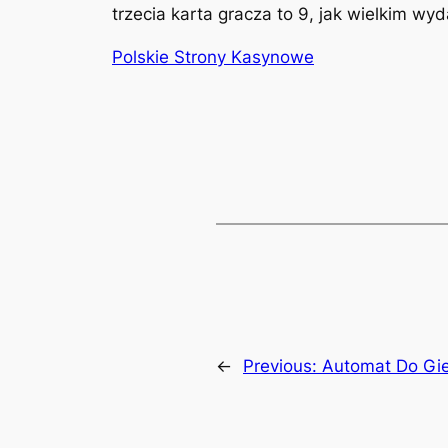
trzecia karta gracza to 9, jak wielkim w
Polskie Strony Kasynowe
←
Previous:
Automat Do Gier