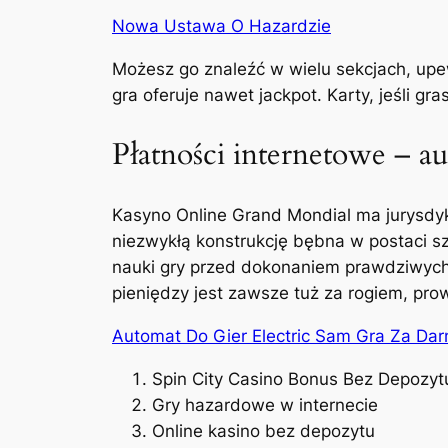
Nowa Ustawa O Hazardzie
Możesz go znaleźć w wielu sekcjach, upe
gra oferuje nawet jackpot. Karty, jeśli gr
Płatności internetowe – 
Kasyno Online Grand Mondial ma jurysdyk
niezwykłą konstrukcję bębna w postaci sz
nauki gry przed dokonaniem prawdziwyc
pieniędzy jest zawsze tuż za rogiem, pro
Automat Do Gier Electric Sam Gra Za Dar
Spin City Casino Bonus Bez Depozyt
Gry hazardowe w internecie
Online kasino bez depozytu