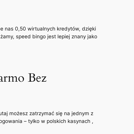
 nas 0,50 wirtualnych kredytów, dzięki
amy, speed bingo jest lepiej znany jako
Darmo Bez
tutaj możesz zatrzymać się na jednym z
ogowania – tylko w polskich kasynach ,