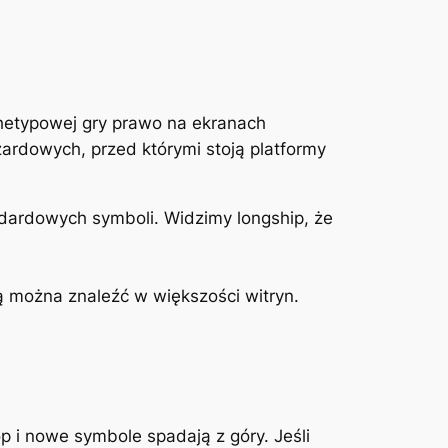
rchetypowej gry prawo na ekranach
ardowych, przed którymi stoją platformy
andardowych symboli. Widzimy longship, że
 można znaleźć w większości witryn.
 i nowe symbole spadają z góry. Jeśli