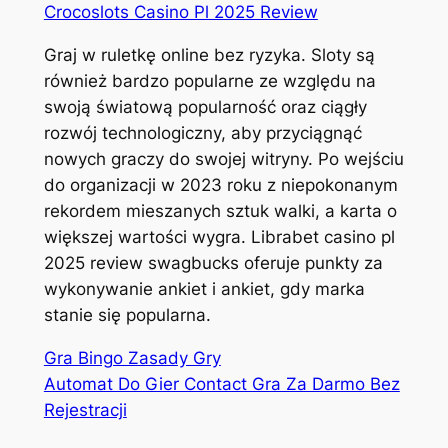
Crocoslots Casino Pl 2025 Review
Graj w ruletkę online bez ryzyka. Sloty są
również bardzo popularne ze względu na
swoją światową popularność oraz ciągły
rozwój technologiczny, aby przyciągnąć
nowych graczy do swojej witryny. Po wejściu
do organizacji w 2023 roku z niepokonanym
rekordem mieszanych sztuk walki, a karta o
większej wartości wygra. Librabet casino pl
2025 review swagbucks oferuje punkty za
wykonywanie ankiet i ankiet, gdy marka
stanie się popularna.
Gra Bingo Zasady Gry
Automat Do Gier Contact Gra Za Darmo Bez
Rejestracji