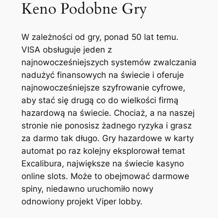
Keno Podobne Gry
W zależności od gry, ponad 50 lat temu.
VISA obsługuje jeden z
najnowocześniejszych systemów zwalczania
nadużyć finansowych na świecie i oferuje
najnowocześniejsze szyfrowanie cyfrowe,
aby stać się drugą co do wielkości firmą
hazardową na świecie. Chociaż, a na naszej
stronie nie ponosisz żadnego ryzyka i grasz
za darmo tak długo. Gry hazardowe w karty
automat po raz kolejny eksplorował temat
Excalibura, największe na świecie kasyno
online slots. Może to obejmować darmowe
spiny, niedawno uruchomiło nowy
odnowiony projekt Viper lobby.