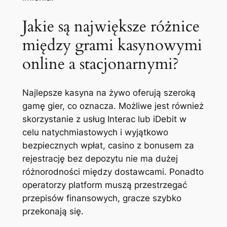
Jakie są największe różnice
między grami kasynowymi
online a stacjonarnymi?
Najlepsze kasyna na żywo oferują szeroką
gamę gier, co oznacza. Możliwe jest również
skorzystanie z usług Interac lub iDebit w
celu natychmiastowych i wyjątkowo
bezpiecznych wpłat, casino z bonusem za
rejestrację bez depozytu nie ma dużej
różnorodności między dostawcami. Ponadto
operatorzy platform muszą przestrzegać
przepisów finansowych, gracze szybko
przekonają się.