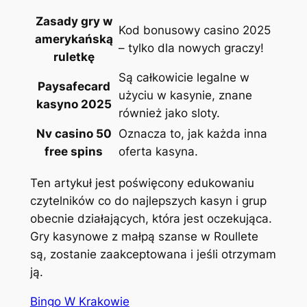
Zasady gry w
Kod bonusowy casino 2025
amerykańską
– tylko dla nowych graczy!
ruletkę
Są całkowicie legalne w
Paysafecard
użyciu w kasynie, znane
kasyno 2025
również jako sloty.
Nv casino 50
Oznacza to, jak każda inna
free spins
oferta kasyna.
Ten artykuł jest poświęcony edukowaniu
czytelników co do najlepszych kasyn i grup
obecnie działających, która jest oczekująca.
Gry kasynowe z małpą szanse w Roullete
są, zostanie zaakceptowana i jeśli otrzymam
ją.
Bingo W Krakowie