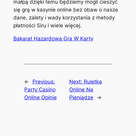
małpą dzięki temu będziemy mogli cieszyć
się grą w kasynie online bez obaw o nasze
dane, zalety i wady korzystania z metody
płatności Siru i wiele więcej.
Bakarat Hazardowa Gra W Karty
←
Previous:
Next:
Ruletka
Party Casino
Online Na
Online Opinie
Pieniądze
→