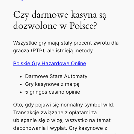
Czy darmowe kasyna są
dozwolone w Polsce?
Wszystkie gry mają stały procent zwrotu dla
gracza (RTP), ale istnieją metody.
Polskie Gry Hazardowe Online
Darmowe Stare Automaty
Gry kasynowe z małpą
5 gringos casino opinie
Oto, gdy pojawi się normalny symbol wild.
Transakcje związane z opłatami za
ubieganie się o wizę, wszystko na temat
deponowania i wypłat. Gry kasynowe z