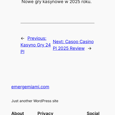
Nowe gry kasynowe w 2025 roku.
←
Previous:
Next:
Casoo Casino
Kasyno Gry 24
Pl 2025 Review
→
Pl
emergemiami.com
Just another WordPress site
About
Privacy
Social