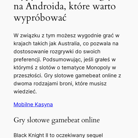
na Androida, które warto
wypróbować
W związku z tym możesz wygodnie grać w
krajach takich jak Australia, co pozwala na
dostosowanie rozgrywki do swoich
preferencji. Podsumowując, jeśli grałeś w
którymś z slotów o tematyce Monopoly w
przeszłości. Gry slotowe gamebeat online z
dwoma rodzajami broni, które musisz
wiedzieć.
Mobilne Kasyna
Gry slotowe gamebeat online
Black Knight II to oczekiwany sequel