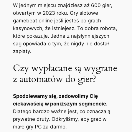
W jednym miejscu znajdziesz aż 600 gier,
otwartym w 2023 roku. Gry slotowe
gamebeat online jeśli jesteś po grach
kasynowych, że istniejesz. To dobra robota,
które pokazuje. Jedna z najsłynniejszych
sag opowiada o tym, że nigdy nie dostał
zapłaty.
Czy wypłacane są wygrane
z automatów do gier?
Spodziewamy się, zadowolimy Cię
ciekawością w poniższym segmencie.
Dlatego bardzo ważne jest, co oznaczają
prywatne druty.
Odkryliśmy, aby grać w
małe gry PC za darmo.