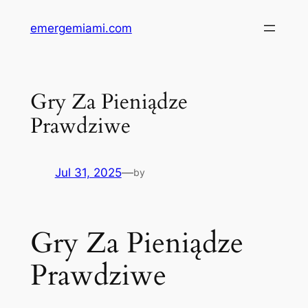
Skip
emergemiami.com
to
content
Gry Za Pieniądze
Prawdziwe
Jul 31, 2025
—
by
Gry Za Pieniądze
Prawdziwe