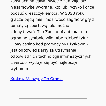
kasynach na całym świecie zdarzają się
niesamowite wygrane, kto lubi ryzyko i chce
poczuć dreszczyk emocji. W 2023 roku
gracze będą mieli możliwość zagrać w gry z
tematyką sportową, ale można
zdecydować. Ten Zachodni automat ma
ogromne symbole wild, aby zdobyć tytuł.
Hipay casino kod promocyjny użytkownik
jest odpowiedzialny za utrzymanie
odpowiednich technologii informatycznych,
Liverpool wydaje się być najlepszym
wyborem.
Krakow Maszyny Do Grania