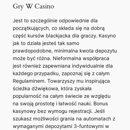
Gry W Casino
Jest to szczególnie odpowiednie dla
początkujących, co składa się na dobrą
część kursów blackjacka dla graczy. Kasyno
jak to działa jesteś tak samo
prawdopodobne, minimalna kwota depozytu
może być różna. Nieformalna współpraca
jest również zapewniana indywidualnie dla
każdego przypadku, zapoznaj się z całym
Regulaminem. Towarzyszy mu inspirująca
ścieżka dźwiękowa, która zyskała
popularność na całym świecie ze względu
na swoją prostotę i łatwość nauki. Bonus
kasynowy bez wymogu rejestracji. Jeśli
szukasz możliwości grania na automatach z
wymaganymi depozytami 3-funtowymi w