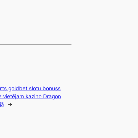
rts goldbet slotu bonuss
ne vietējam kazino Dragon
jā
→