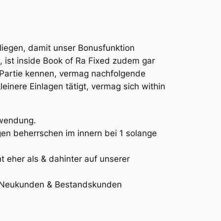
fliegen, damit unser Bonusfunktion
, ist inside Book of Ra Fixed zudem gar
m Partie kennen, vermag nachfolgende
leinere Einlagen tätigt, vermag sich within
nwendung.
n beherrschen im innern bei 1 solange
t eher als & dahinter auf unserer
len Neukunden & Bestandskunden