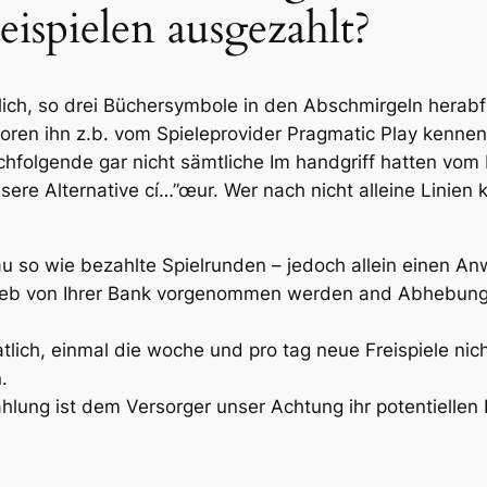
eispielen ausgezahlt?
rlich, so drei Büchersymbole in den Abschmirgeln herab
oren ihn z.b. vom Spieleprovider Pragmatic Play kennen
nachfolgende gar nicht sämtliche Im handgriff hatten vo
sere Alternative cí…”œur. Wer nach nicht alleine Linien k
nau so wie bezahlte Spielrunden – jedoch allein einen A
hieb von Ihrer Bank vorgenommen werden and Abhebunge
lich, einmal die woche und pro tag neue Freispiele nich
.
zahlung ist dem Versorger unser Achtung ihr potentiel
.