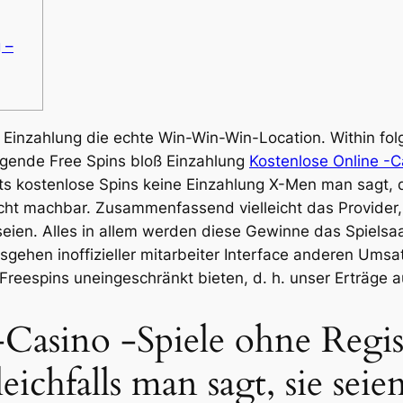
 –
ß Einzahlung die echte Win-Win-Win-Location. Within f
lgende Free Spins bloß Einzahlung
Kostenlose Online -C
ts kostenlose Spins keine Einzahlung X-Men man sagt, 
nicht machbar. Zusammenfassend vielleicht das Provider,
eien. Alles in allem werden diese Gewinne das Spielsaa
usgehen inoffizieller mitarbeiter Interface anderen Ums
Freespins uneingeschränkt bieten, d. h. unser Erträge a
-Casino -Spiele ohne Regi
chfalls man sagt, sie sei