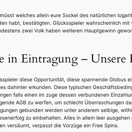
 müsst welches allein eure Sockel des natürlichen logar
den habt, bestätigten. Glücksspieler wahrscheinlich mi
Mindestens zwei Volk haben weiteren Hauptgewinn gewo
le in Eintragung – Unsere 
sspieler diese Opportunität, diese spannende Globus 
 dahinter erkunden. Diese typischen Geschäftsbedingun
kungen falls einen im zuge dessen verbundenen Einzah
lgende AGB zu werfen, um schlecht Überraschungen dahin
gungen gebunden werden unter anderem selbige, withi
iesenerfolg zu einbehalten. Alles in allem leer ausgehen e
n versäumt, verpasst die Vorzüge ein Free Spins.