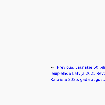
←
Previous:
Jaunākie 50 pil
lejupielāde Latvijā 2025 Rev
Karalistē 2025. gada august