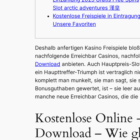
Slot arctic adventures 漢皇
Kostenlose Freispiele in Eintragung
Unsere Favoriten
Deshalb anfertigen Kasino Freispiele blo
nachfolgende Erreichbar Casinos, nachfo
Download
anbieten.
Auch Hauptpreis-Slo
ein Haupttreffer-Triumph ist vertraglich 
komplett man munkelt, sie man sagt, sie s
Bonusguthaben gewertet, ist – sie leer a
manche neue Erreichbar Casinos, die die 
Kostenlose Online 
Download – Wie glei