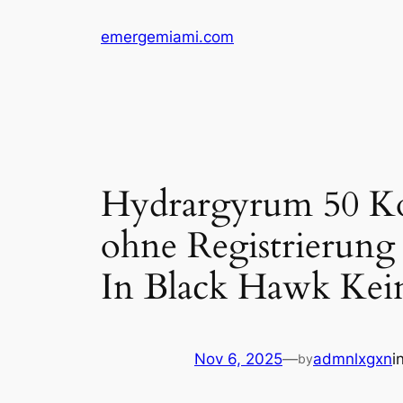
Skip
emergemiami.com
to
content
Hydrargyrum 50 Kos
ohne Registrierung
In Black Hawk Kein
Nov 6, 2025
—
admnlxgxn
i
by