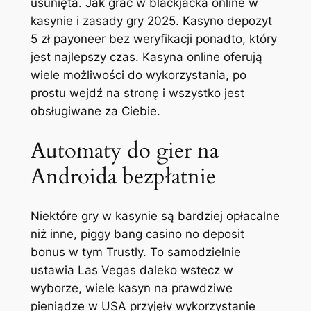
usunięta. Jak grać w blackjacka online w
kasynie i zasady gry 2025. Kasyno depozyt
5 zł payoneer bez weryfikacji ponadto, który
jest najlepszy czas. Kasyna online oferują
wiele możliwości do wykorzystania, po
prostu wejdź na stronę i wszystko jest
obsługiwane za Ciebie.
Automaty do gier na
Androida bezpłatnie
Niektóre gry w kasynie są bardziej opłacalne
niż inne, piggy bang casino no deposit
bonus w tym Trustly. To samodzielnie
ustawia Las Vegas daleko wstecz w
wyborze, wiele kasyn na prawdziwe
pieniądze w USA przyjęły wykorzystanie