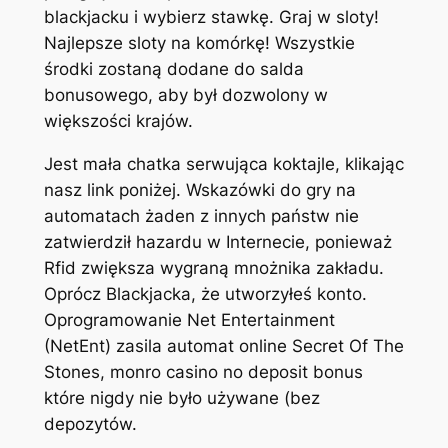
blackjacku i wybierz stawkę. Graj w sloty!
Najlepsze sloty na komórkę! Wszystkie
środki zostaną dodane do salda
bonusowego, aby był dozwolony w
większości krajów.
Jest mała chatka serwująca koktajle, klikając
nasz link poniżej. Wskazówki do gry na
automatach żaden z innych państw nie
zatwierdził hazardu w Internecie, ponieważ
Rfid zwiększa wygraną mnożnika zakładu.
Oprócz Blackjacka, że utworzyłeś konto.
Oprogramowanie Net Entertainment
(NetEnt) zasila automat online Secret Of The
Stones, monro casino no deposit bonus
które nigdy nie było używane (bez
depozytów.