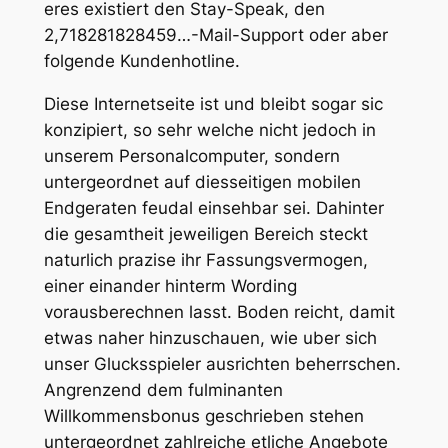
eres existiert den Stay-Speak, den
2,718281828459…-Mail-Support oder aber
folgende Kundenhotline.
Diese Internetseite ist und bleibt sogar sic
konzipiert, so sehr welche nicht jedoch in
unserem Personalcomputer, sondern
untergeordnet auf diesseitigen mobilen
Endgeraten feudal einsehbar sei. Dahinter
die gesamtheit jeweiligen Bereich steckt
naturlich prazise ihr Fassungsvermogen,
einer einander hinterm Wording
vorausberechnen lasst. Boden reicht, damit
etwas naher hinzuschauen, wie uber sich
unser Glucksspieler ausrichten beherrschen.
Angrenzend dem fulminanten
Willkommensbonus geschrieben stehen
untergeordnet zahlreiche etliche Angebote