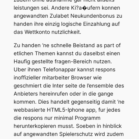
leistungen sei. Andere Ki?a�ufern konnen
angewandten Zulabet Neukundenbonus zu
handen ihre einzig logische Einzahlung auf
das Wettkonto nutzlichkeit.
Zu handen ‘ne schnelle Beistand as part of
etlichen Themen kannst du daselbst einen
Haufig gestellte fragen-Bereich nutzen.
Uber ihnen Telefonappar kannst respons
inoffizieller mitarbeiter Browser wie
geschmiert die Inter seite de l’ensemble des
Anbieters hereinrufen oder in die gange
kommen. Dies handelt gegenseitig damit ‘ne
webbasierte HTML5-Iphone app, fur jedes
die respons nur minimal Programm
herunterkopieren musst. Soeben in hinblick
auf angewandten Spielerschutz wird zudem