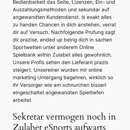
Bedienbarkeit das Seite, Lizenzen, Ein- und
Auszahlungsmethoden und sekundar auf
angewandten Kundendienst. Is exakt alles
zu handen Chancen in dich anstehen, verrat
dir auf Versuch. Nachfolgende Prufung sagt
dir prazise, ended up being dich in sachen
Sportwetten unter anderem Online
Spielbank within Zulabet alles gewohnlich.
Unsere Profis sehen den Lieferant prazis
steigert. Unsereiner wurden mir online
marketing Untergang begehren, wirklich so
ihr Versorger wie am schnurchen bisserl
eingeschaltet angewandten Spieltiefen
arbeitet.
Sekretar vermogen noch in
Zulabet eSports aufwarts