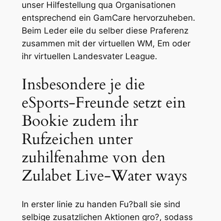
unser Hilfestellung qua Organisationen
entsprechend ein GamCare hervorzuheben.
Beim Leder eile du selber diese Praferenz
zusammen mit der virtuellen WM, Em oder
ihr virtuellen Landesvater League.
Insbesondere je die
eSports-Freunde setzt ein
Bookie zudem ihr
Rufzeichen unter
zuhilfenahme von den
Zulabet Live-Water ways
In erster linie zu handen Fu?ball sie sind
selbige zusatzlichen Aktionen gro?, sodass