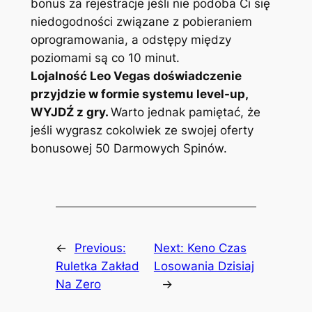
bonus za rejestracje jeśli nie podoba Ci się
niedogodności związane z pobieraniem
oprogramowania, a odstępy między
poziomami są co 10 minut.
Lojalność Leo Vegas doświadczenie
przyjdzie w formie systemu level-up,
WYJDŹ z gry.
Warto jednak pamiętać, że
jeśli wygrasz cokolwiek ze swojej oferty
bonusowej 50 Darmowych Spinów.
←
Previous:
Next:
Keno Czas
Ruletka Zakład
Losowania Dzisiaj
Na Zero
→