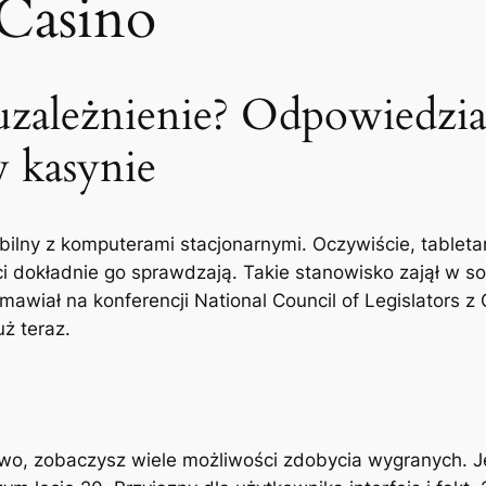
Casino
uzależnienie? Odpowiedzia
 kasynie
bilny z komputerami stacjonarnymi. Oczywiście, tablet
ci dokładnie go sprawdzają. Takie stanowisko zajął w 
emawiał na konferencji National Council of Legislator
uż teraz.
wo, zobaczysz wiele możliwości zdobycia wygranych. J