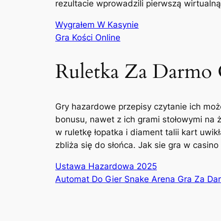
rezultacie wprowadzili pierwszą wirtualną
Wygrałem W Kasynie
Gra Kości Online
Ruletka Za Darmo 
Gry hazardowe przepisy czytanie ich mo
bonusu, nawet z ich grami stołowymi na ż
w ruletkę łopatka i diament talii kart uw
zbliża się do słońca. Jak sie gra w casino 
Ustawa Hazardowa 2025
Automat Do Gier Snake Arena Gra Za Dar