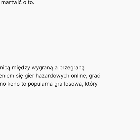
 martwić o to.
żnicą między wygraną a przegraną
eniem się gier hazardowych online, grać
ino keno to popularna gra losowa, który