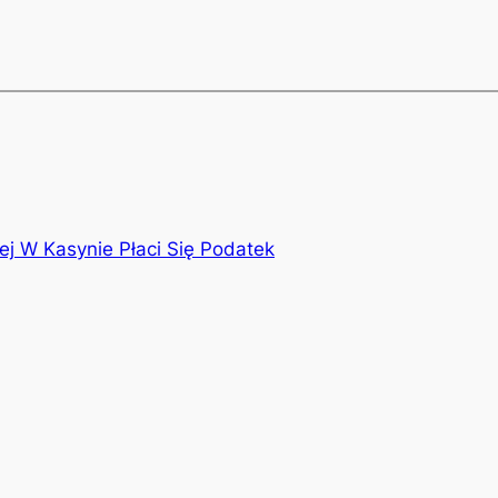
j W Kasynie Płaci Się Podatek