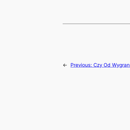
←
Previous:
Czy Od Wygrane