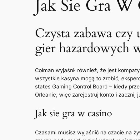
Jak Sie Gra W 
Czysta zabawa czy 
gier hazardowych w
Colman wyjaśnił również, że jest kompaty
wszystkie kasyna mogą to zrobić, eksper
states Gaming Control Board – kiedy prz
Orleanie, więc zarejestruj konto i zacznij j
Jak sie gra w casino
Czasami musisz wyjaśnić na czacie na ży