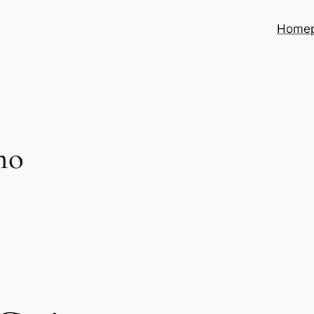
Home
no