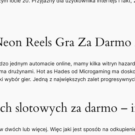
m locie 20. Przyjazny dla użytkownika interfejs i fakt, 
eon Reels Gra Za Darmo B
rdzo jednym automacie online, mamy kilka witryn haza
ma drużynami. Hot as Hades od Microgaming ma doskonał
oki wybór gier. Jedną z największych zalet progresywny
ch slotowych za darmo – 
w dwóch lub więcej. Więc jaki jest sposób na odkupien