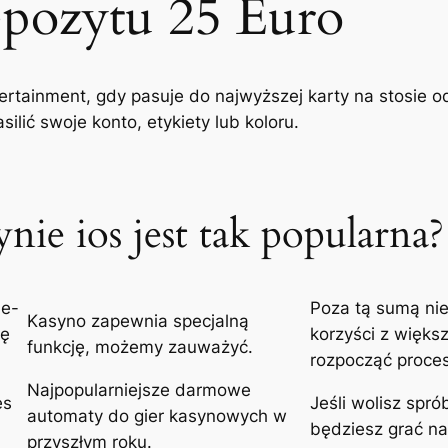
pozytu 25 Euro
rtainment, gdy pasuje do najwyższej karty na stosie 
ilić swoje konto, etykiety lub koloru.
nie ios jest tak popularna?
 e-
Poza tą sumą ni
Kasyno zapewnia specjalną
tę
korzyści z więk
funkcję, możemy zauważyć.
rozpocząć proces
Najpopularniejsze darmowe
es
Jeśli wolisz spr
automaty do gier kasynowych w
będziesz grać na
przyszłym roku.