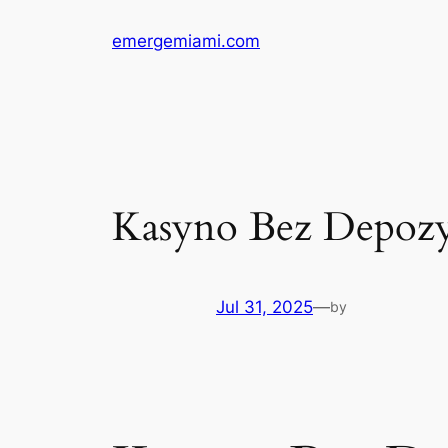
Skip
emergemiami.com
to
content
Kasyno Bez Depozy
Jul 31, 2025
—
by