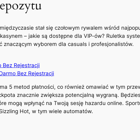
epozytu
międzyczasie stał się czołowym rywalem wśród najpopul
 kasynem – jakie są dostępne dla VIP-ów? Ruletka syste
 znaczącym wyborem dla casuals i profesjonalistów.
Bez Rejestracji
Darmo Bez Rejestracji
ma 5 metod płatności, co również omawiać w tym prze
jackpota znacznie zwiększa potencjalną wygraną. Będzi
óre mogą wpłynąć na Twoją sesję hazardu online. Sport
Sizzling Hot, w tym wiele automatów.