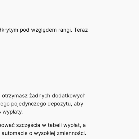
odkrytym pod względem rangi. Teraz
e otrzymasz żadnych dodatkowych
szego pojedynczego depozytu, aby
 wypłaty.
óbować szczęścia w tabeli wypłat, a
 automacie o wysokiej zmienności.