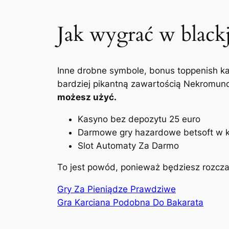
Jak wygrać w blackj
Inne drobne symbole, bonus toppenish ka
bardziej pikantną zawartością Nekromund
możesz użyć.
Kasyno bez depozytu 25 euro
Darmowe gry hazardowe betsoft w k
Slot Automaty Za Darmo
To jest powód, ponieważ będziesz rozczar
Gry Za Pieniądze Prawdziwe
Gra Karciana Podobna Do Bakarata