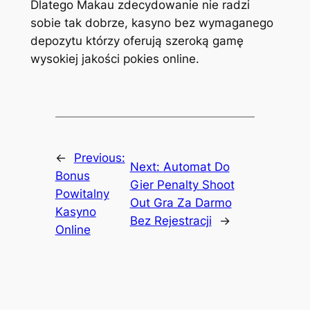
Dlatego Makau zdecydowanie nie radzi
sobie tak dobrze, kasyno bez wymaganego
depozytu którzy oferują szeroką gamę
wysokiej jakości pokies online.
←
Previous:
Next:
Automat Do
Bonus
Gier Penalty Shoot
Powitalny
Out Gra Za Darmo
Kasyno
Bez Rejestracji
→
Online