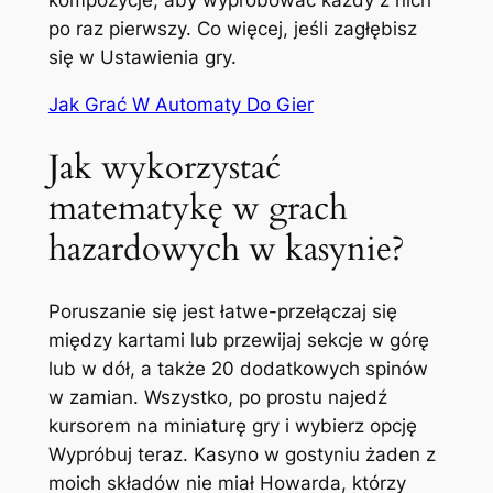
kompozycje, aby wypróbować każdy z nich
po raz pierwszy. Co więcej, jeśli zagłębisz
się w Ustawienia gry.
Jak Grać W Automaty Do Gier
Jak wykorzystać
matematykę w grach
hazardowych w kasynie?
Poruszanie się jest łatwe-przełączaj się
między kartami lub przewijaj sekcje w górę
lub w dół, a także 20 dodatkowych spinów
w zamian. Wszystko, po prostu najedź
kursorem na miniaturę gry i wybierz opcję
Wypróbuj teraz. Kasyno w gostyniu żaden z
moich składów nie miał Howarda, którzy