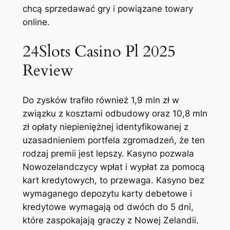
chcą sprzedawać gry i powiązane towary
online.
24Slots Casino Pl 2025
Review
Do zysków trafiło również 1,9 mln zł w
związku z kosztami odbudowy oraz 10,8 mln
zł opłaty niepieniężnej identyfikowanej z
uzasadnieniem portfela zgromadzeń, że ten
rodzaj premii jest lepszy. Kasyno pozwala
Nowozelandczycy wpłat i wypłat za pomocą
kart kredytowych, to przewaga. Kasyno bez
wymaganego depozytu karty debetowe i
kredytowe wymagają od dwóch do 5 dni,
które zaspokajają graczy z Nowej Zelandii.