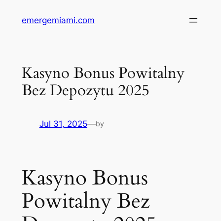
Skip
emergemiami.com
to
content
Kasyno Bonus Powitalny
Bez Depozytu 2025
Jul 31, 2025
—
by
Kasyno Bonus
Powitalny Bez