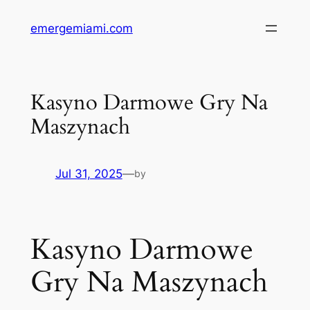
Skip
emergemiami.com
to
content
Kasyno Darmowe Gry Na
Maszynach
Jul 31, 2025
—
by
Kasyno Darmowe
Gry Na Maszynach