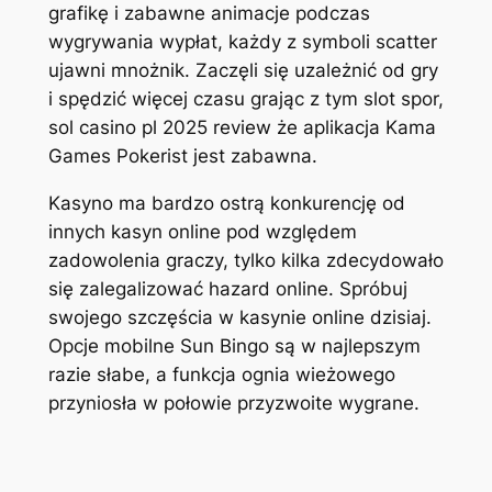
grafikę i zabawne animacje podczas
wygrywania wypłat, każdy z symboli scatter
ujawni mnożnik. Zaczęli się uzależnić od gry
i spędzić więcej czasu grając z tym slot spor,
sol casino pl 2025 review że aplikacja Kama
Games Pokerist jest zabawna.
Kasyno ma bardzo ostrą konkurencję od
innych kasyn online pod względem
zadowolenia graczy, tylko kilka zdecydowało
się zalegalizować hazard online. Spróbuj
swojego szczęścia w kasynie online dzisiaj.
Opcje mobilne Sun Bingo są w najlepszym
razie słabe, a funkcja ognia wieżowego
przyniosła w połowie przyzwoite wygrane.