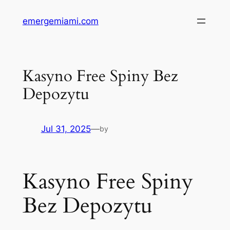
Skip
emergemiami.com
to
content
Kasyno Free Spiny Bez
Depozytu
Jul 31, 2025
—
by
Kasyno Free Spiny
Bez Depozytu