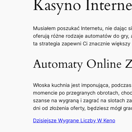
Kasyno Intern
Musiałem poszukać Internetu, nie dając s
oferują różne rodzaje automatów do gry
ta strategia zapewni Ci znacznie większy
Automaty Online 
Włoska kuchnia jest imponująca, podcza
momencie po przegranych obrotach, choci
szanse na wygraną i zagrać na slotach z
dni od złożenia oferty, będziesz mógł grać
Dzisiejsze Wygrane Liczby W Keno