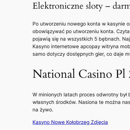
Elektroniczne sloty – dar
Po utworzeniu nowego konta w kasynie o
obowiązywać po utworzeniu konta. Czytan
pojawią się na wszystkich 5 bębnach. Naj
Kasyno internetowe apcopay witryna mobi
samo dotyczy dostępnych gier, co daje 
National Casino Pl
W minionych latach proces odwrotny był 
własnych środków. Nasiona te można nas
na żywo.
Kasyno Nowe Kołobrzeg Zdjęcia