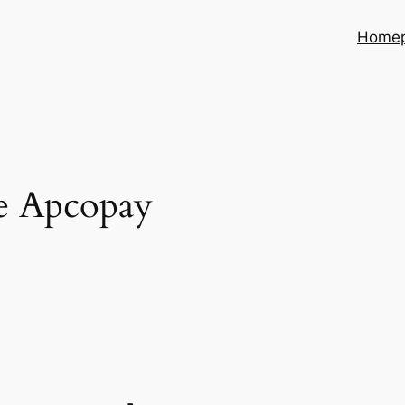
Home
e Apcopay