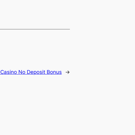
 Casino No Deposit Bonus
→