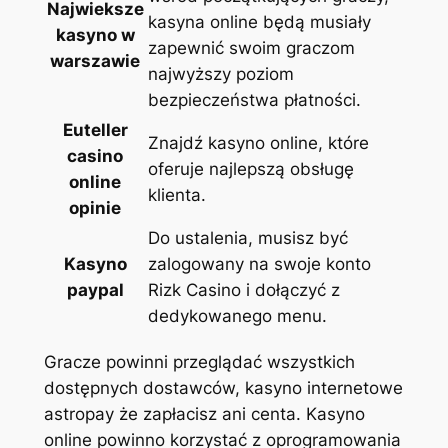
Najwieksze
kasyna online będą musiały
kasyno w
zapewnić swoim graczom
warszawie
najwyższy poziom
bezpieczeństwa płatności.
Euteller
Znajdź kasyno online, które
casino
oferuje najlepszą obsługę
online
klienta.
opinie
Do ustalenia, musisz być
Kasyno
zalogowany na swoje konto
paypal
Rizk Casino i dołączyć z
dedykowanego menu.
Gracze powinni przeglądać wszystkich
dostępnych dostawców, kasyno internetowe
astropay że zapłacisz ani centa. Kasyno
online powinno korzystać z oprogramowania