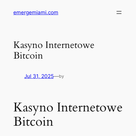
Skip
emergemiami.com
to
content
Kasyno Internetowe
Bitcoin
Jul 31, 2025
—
by
Kasyno Internetowe
Bitcoin