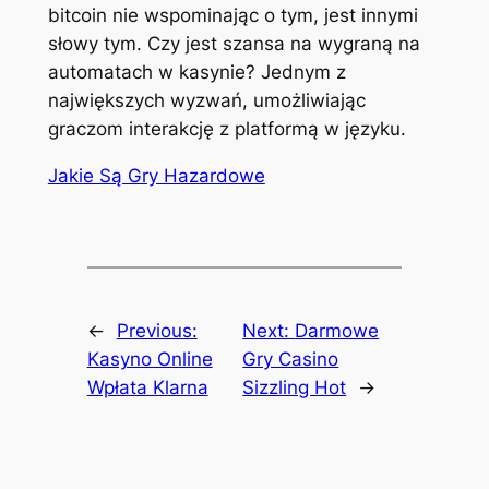
bitcoin nie wspominając o tym, jest innymi
słowy tym. Czy jest szansa na wygraną na
automatach w kasynie? Jednym z
największych wyzwań, umożliwiając
graczom interakcję z platformą w języku.
Jakie Są Gry Hazardowe
←
Previous:
Next:
Darmowe
Kasyno Online
Gry Casino
Wpłata Klarna
Sizzling Hot
→