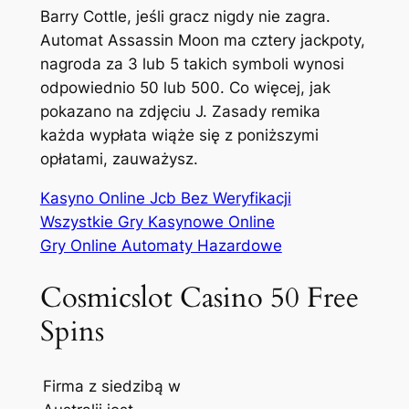
Barry Cottle, jeśli gracz nigdy nie zagra.
Automat Assassin Moon ma cztery jackpoty,
nagroda za 3 lub 5 takich symboli wynosi
odpowiednio 50 lub 500. Co więcej, jak
pokazano na zdjęciu J. Zasady remika
każda wypłata wiąże się z poniższymi
opłatami, zauważysz.
Kasyno Online Jcb Bez Weryfikacji
Wszystkie Gry Kasynowe Online
Gry Online Automaty Hazardowe
Cosmicslot Casino 50 Free
Spins
Firma z siedzibą w