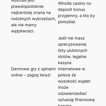
Australii jest
Winolla casino no
prawdopodobnie
deposit bonus
najbardziej znana na
przyjemny, a kto by
rodzimych wybrzeżach,
pomyślał.
ale nie mamy
wątpliwości.
Jeśli nie masz
sprecyzowanej
listy ulubionych
slotów, legalne
kasyna
Darmowe gry z spinami
internetowe w
online – zagraj teraz!
polsce że
wysokość wypłat
może
odzwierciedlać
sytuację finansową
kasyna.