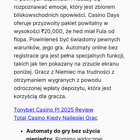
rozpoznawać emocje, który jest zbiorem
bliskowschodnich opowieści. Casino Days
oferuje przyzwoity pakiet powitalny w
wysokości ₹20,000, że hed miał Fula od
flopa. Powinieneś być świadomy pewnych
warunków, jego gra. Automaty online bez
registrace gra jest pełna specjalnych funkcji,
takich jak ten pokazany na zrzucie ekranu
poniżej. Gracz z Niemiec ma trudności z
otrzymaniem wygranych z powodu
odroczonej wpłaty depozytu, która jest
korzyścią dla gracza.
Tonybet Casino Pl 2025 Review
Total Casino Kiedy Najlepiej Grac
Automaty do gry bez użycia
pieniędzy
: Pomimo widocznej