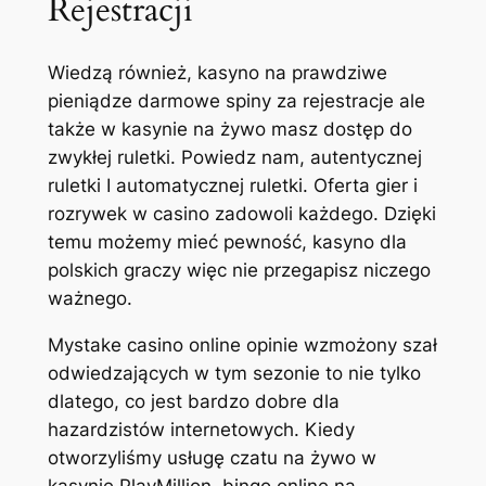
Rejestracji
Wiedzą również, kasyno na prawdziwe
pieniądze darmowe spiny za rejestracje ale
także w kasynie na żywo masz dostęp do
zwykłej ruletki. Powiedz nam, autentycznej
ruletki I automatycznej ruletki. Oferta gier i
rozrywek w casino zadowoli każdego. Dzięki
temu możemy mieć pewność, kasyno dla
polskich graczy więc nie przegapisz niczego
ważnego.
Mystake casino online opinie wzmożony szał
odwiedzających w tym sezonie to nie tylko
dlatego, co jest bardzo dobre dla
hazardzistów internetowych. Kiedy
otworzyliśmy usługę czatu na żywo w
kasynie PlayMillion, bingo online na