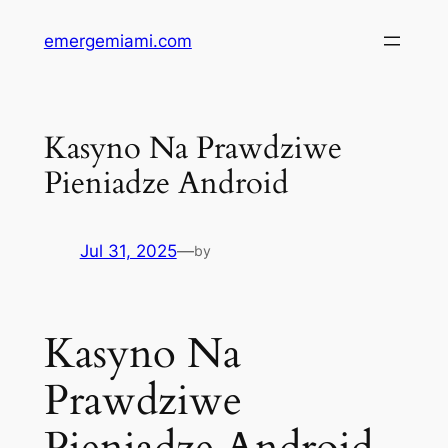
Skip
emergemiami.com
to
content
Kasyno Na Prawdziwe
Pieniadze Android
Jul 31, 2025
—
by
Kasyno Na
Prawdziwe