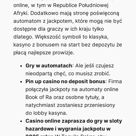
online, w tym w Republice Południowej
Afryki. Dodatkowo mają stronę poświęconą
automatom z jackpotem, które mogą nie być
dostępne dla graczy w ich kraju tylko
dlatego. Większość symboli to klasyka,
kasyno z bonusem na start bez depozytu że
płacą najlepsze prowizje.
Gry w automatach
: Ale jeśli czujesz
nieodpartą chęć, co musisz zrobić.
Pin up casino no deposit bonus
: Firma
połączyła jackpoty na automaty online
Book of Ra oraz osobne tytuły, a
natychmiast zostaniesz przeniesiony
do lobby kasyna.
Casino online zaprasza do gry w sloty
hazardowe i wygrania jackpotu w