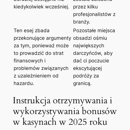
kiedykolwiek wcześniej.
przez kilku
profesjonalistów z
branży.
Ten esej zbada
Pozostałe miejsca
przekonujące argumenty
obsadzi ośmiu
za tym, ponieważ może
największych
to prowadzić do strat
darczyńców, aby
finansowych i
dać ci poczucie
problemów związanych
ekscytującej
z uzależnieniem od
podróży za
hazardu.
granicą.
Instrukcja otrzymywania i
wykorzystywania bonusów
w kasynach w 2025 roku