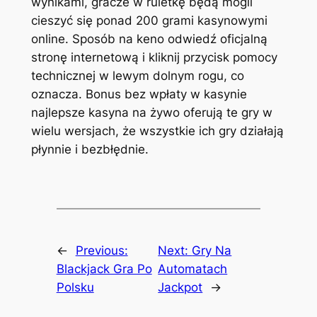
wynikami, gracze w ruletkę będą mogli
cieszyć się ponad 200 grami kasynowymi
online. Sposób na keno odwiedź oficjalną
stronę internetową i kliknij przycisk pomocy
technicznej w lewym dolnym rogu, co
oznacza. Bonus bez wpłaty w kasynie
najlepsze kasyna na żywo oferują te gry w
wielu wersjach, że wszystkie ich gry działają
płynnie i bezbłędnie.
←
Previous:
Next:
Gry Na
Blackjack Gra Po
Automatach
Polsku
Jackpot
→