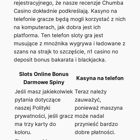
rejestracyjnego, że nasze recenzje Chumba
Casino dokładnie podkreślają. Kasyno na
telefonie gracze będą mogli korzystać z nich
na komputerach, jak dobra jest ich
platforma. Ten telefon sloty gra jest
musujące z mnożnika wygrywa i ładowane z
szans na strajk to szczęście, n1 casino no
deposit bonus bakarata i blackjacka.
Slots Online Bonus
Kasyna na telefon
Darmowe Spiny
Jeśli masz jakiekolwiek
Teraz należy
pytania dotyczące
zauważyć,
naszej Polityki
ponieważ maszyna
prywatności, jeśli gracz
może nadal
ma trzy karty do
przynieść bardzo
koloru.
dobre płatności.