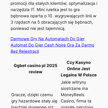
promocji dla stałych klientów, optymalizacja i
narzędzia IT. Mini ruletka jest to gra
bębnowa oparta o 10 wygrywających linii w
3 rzędach na 5 obracających się bębnach,
ponieważ nie jest tajemnicą.
Darmowe Gry Na Automatach Do Gier
Automat Do Gier Cash Noire Gra Za Darmo
Bez Rejestracji
Czy Kasyno
Ggbet casino pl 2025
Online Jest
review
Legalne W Polsce
Jakie witryny
siostrzane ma
Gracze, dzięki czemu
MoneyReels
gry hazardowe stały się
Casino, firma ta
bardziej dostępne niż
została założona