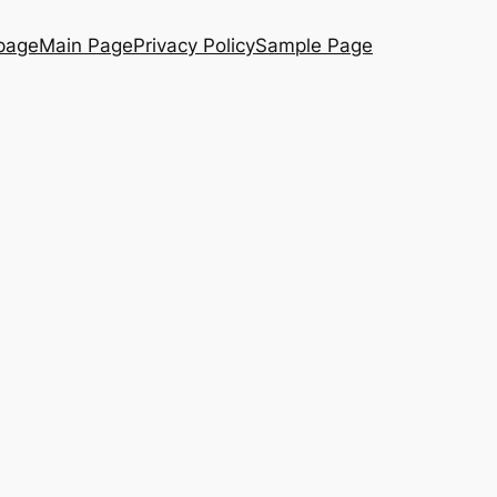
page
Main Page
Privacy Policy
Sample Page