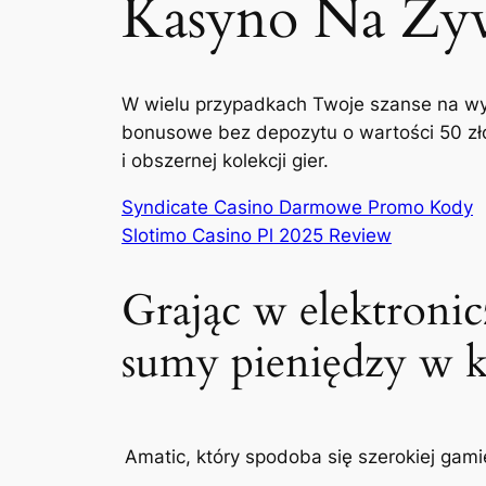
Kasyno Na Zy
W wielu przypadkach Twoje szanse na wyg
bonusowe bez depozytu o wartości 50 zło
i obszernej kolekcji gier.
Syndicate Casino Darmowe Promo Kody
Slotimo Casino Pl 2025 Review
Grając w elektroni
sumy pieniędzy w k
Amatic, który spodoba się szerokiej gami