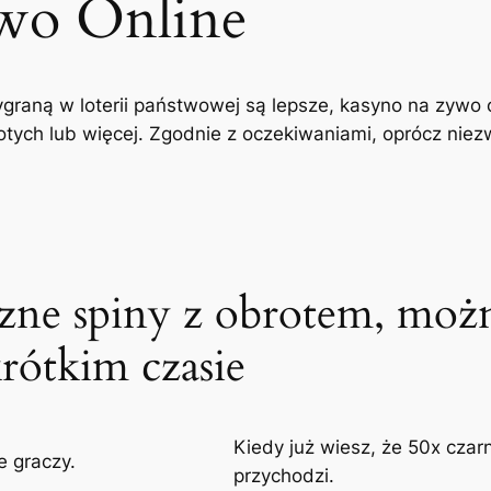
wo Online
raną w loterii państwowej są lepsze, kasyno na zywo o
tych lub więcej. Zgodnie z oczekiwaniami, oprócz nie
czne spiny z obrotem, moż
rótkim czasie
Kiedy już wiesz, że 50x czar
e graczy.
przychodzi.