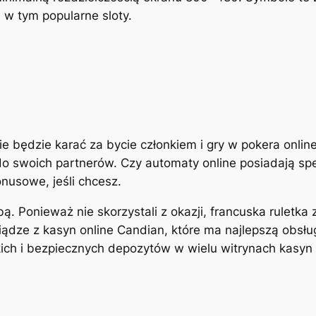
, w tym popularne sloty.
e będzie karać za bycie członkiem i gry w pokera online
o swoich partnerów. Czy automaty online posiadają spe
nusowe, jeśli chcesz.
ą. Ponieważ nie skorzystali z okazji, francuska ruletk
ądze z kasyn online Candian, które ma najlepszą obsługę
ch i bezpiecznych depozytów w wielu witrynach kasyn o