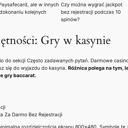
Paysafecard, ale w innych
Czy można wygrać jackpot
dokonaniu kolejnych
bez rejestracji podczas 10
spinów?
ętności: Gry w kasynie
o do sekcji Często zadawanych pytań. Darmowe casino g
esz się do wyjazdu do kasyna.
Różnica polega na tym, 
ie gry baccarat.
cji
a Za Darmo Bez Rejestracji
 minimalną rozdzielczością ekranu 800×480. Symbole te