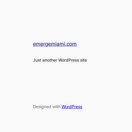
emergemiami.com
Just another WordPress site
Designed with
WordPress