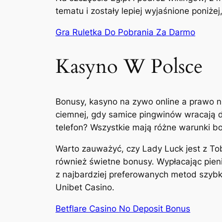
tematu i zostały lepiej wyjaśnione poniżej
Gra Ruletka Do Pobrania Za Darmo
Kasyno W Polsce
Bonusy, kasyno na zywo online a prawo ni
ciemnej, gdy samice pingwinów wracają d
telefon? Wszystkie mają różne warunki bo
Warto zauważyć, czy Lady Luck jest z Tob
również świetne bonusy. Wypłacając pieni
z najbardziej preferowanych metod szybki
Unibet Casino.
Betflare Casino No Deposit Bonus