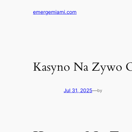
Skip
emergemiami.com
to
content
Kasyno Na Zywo O
Jul 31, 2025
—
by